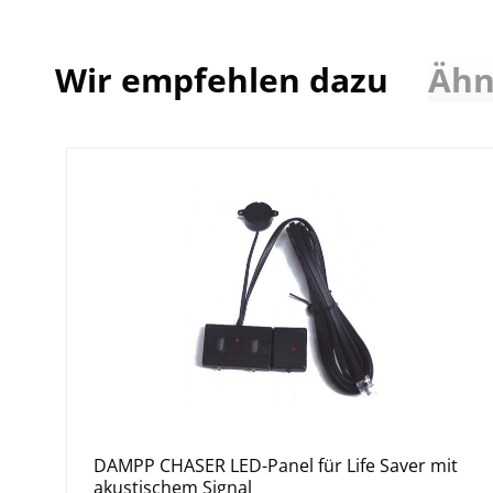
Wir empfehlen dazu
Ähn
Die Komponenten bilden einen Regulierungskreislauf
wahrnimmt, schaltet er den Befeuchter ein.
Wenn dann der Befeuchter dem Resonanzboden genug F
Tätigkeit. Durch Luftströmungen entfernt der Entfe
trocken ist. Das System schaltet wieder auf die Befeu
Umgebungsbedingungen abgeschirmt wird.
Der Dampp-Chaser wird ganz einfach mit der mitgeli
DAMPP CHASER LED-Panel für Life Saver mit
akustischem Signal