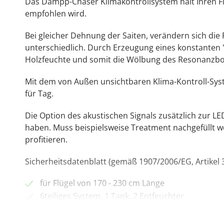
Das Dampp-Chaser Klimakontrollsystem hält Ihren Flüg
empfohlen wird.
Bei gleicher Dehnung der Saiten, verändern sich d
unterschiedlich. Durch Erzeugung eines konstanten "
Holzfeuchte und somit die Wölbung des Resonanzbod
Mit dem von Außen unsichtbaren Klima-Kontroll-Syste
für Tag.
Die Option des akustischen Signals zusätzlich zur LE
haben. Muss beispielsweise Treatment nachgefüllt w
profitieren.
Sicherheitsdatenblatt (gemäß 1907/2006/EG, Artikel 3
für Flügel von 170 - 230 cm Länge
6teiliges System, 1 Tank, 2 Entfeuchter
Stabilisiert die Flügelstimmung
Verhindert Rost auf Saiten und Metallteilen