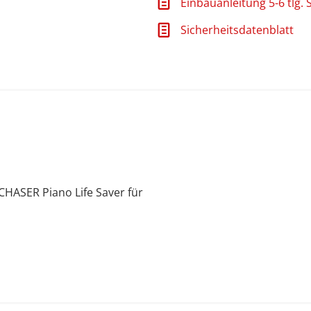
Einbauanleitung 5-6 tlg. 
Sicherheitsdatenblatt
HASER Piano Life Saver für