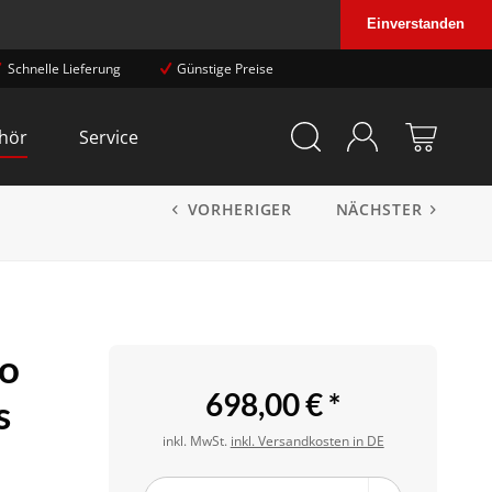
Einverstanden
Schnelle Lieferung
Günstige Preise
hör
Service
VORHERIGER
NÄCHSTER
o
698,00 € *
s
inkl. MwSt.
inkl. Versandkosten in DE