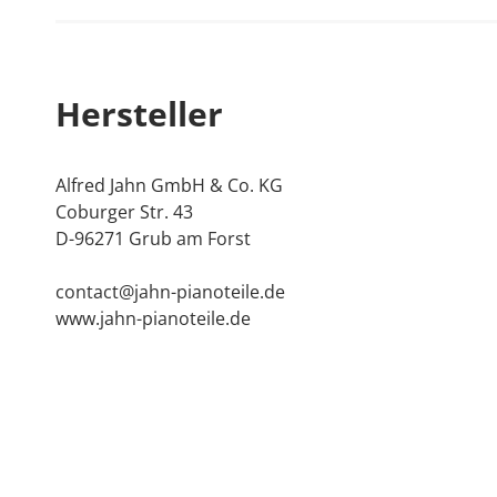
Ideal für Fussbodenheizung
Keine Geräuschbelästigung
Vermindert die Gefahr des Lösens von Leimver
Hersteller
Bewahrt den Wert des Instrumentes
Digitale Steuerung der Luftfeuchtigkeit
LED-Erinnerungsanzeigen für die Gerätepflege: 
Alfred Jahn GmbH & Co. KG
Niedriger Stromverbrauch, geringe Betriebskost
Coburger Str. 43
Leichte Nachfüllung des Wassertanks mit speziel
D-96271 Grub am Forst
Einfache Handhabung und Reinigung
Inkl. Anti-Algen-Wasserzusatz (Probeflasche)
contact@jahn-pianoteile.de
Inkl. ausführliche Einbauanleitung
www.jahn-pianoteile.de