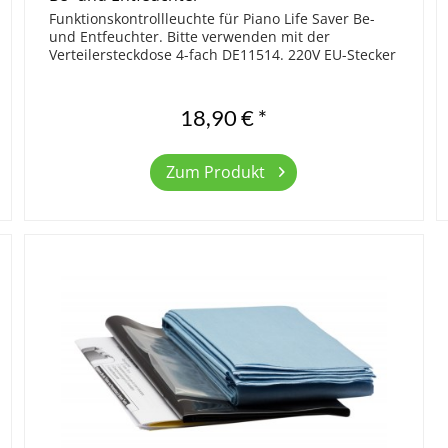
Funktionskontrollleuchte für Piano Life Saver Be-
und Entfeuchter. Bitte verwenden mit der
s installieren lassen
Verteilersteckdose 4-fach DE11514. 220V EU-Stecker
18,90 € *
ife Saver
Zum Produkt
hilft das Feuchtigkeitskontrollsystem
iche Klangschönheit und den Wert der
tigkeit in einem Klavier zu kontrollieren,
."
eicht wirkungsvoll klimatische