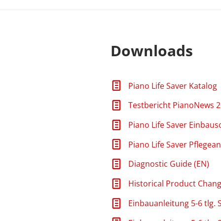
bindungen
Downloads
für den saisonalen Wechsel der Befeuchterpads und für die
Piano Life Saver Katalog
en
ler Kanne
Testbericht PianoNews 
Piano Life Saver Einbau
Piano Life Saver Pflegea
Diagnostic Guide (EN)
Historical Product Chang
Einbauanleitung 5-6 tlg.