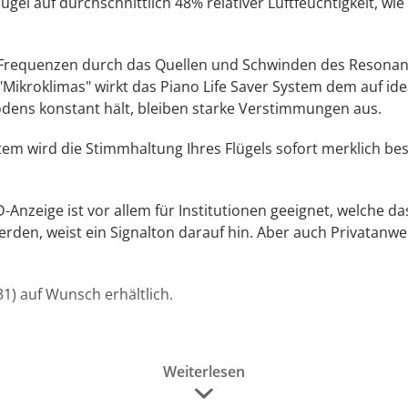
el auf durchschnittlich 48% relativer Luftfeuchtigkeit, wie
ie Frequenzen durch das Quellen und Schwinden des Resona
Mikroklimas" wirkt das Piano Life Saver System dem auf id
ens konstant hält, bleiben starke Verstimmungen aus.
m wird die Stimmhaltung Ihres Flügels sofort merklich besse
D-Anzeige ist vor allem für Institutionen geeignet, welche 
erden, weist ein Signalton darauf hin. Aber auch Privatanw
1) auf Wunsch erhältlich.
Weiterlesen