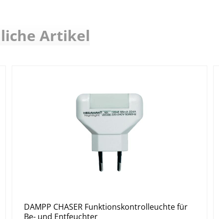
liche Artikel
. Wenn der Humidistat, der wenige Zentimeter vom Resonanz
euchtigkeit zugeführt hat, schaltet der Humidistat den B
uchter Feuchtigkeit vom Resonanzboden, bis der Humidista
chtungsfunktion um. Dieser Kreislauf setzt sich Tag für Tag 
eferten Kanne über den Schlauch befüllt.
DAMPP CHASER Funktionskontrolleuchte für
Be- und Entfeuchter