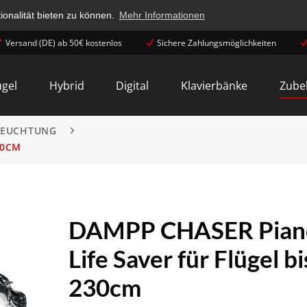
onalität bieten zu können.
Mehr Informationen
Versand (DE) ab 50€ kostenlos
Sichere Zahlungsmöglichkeiten
ügel
Hybrid
Digital
Klavierbänke
Zube
FEUCHTUNG
30CM
DAMPP CHASER Pian
Life Saver für Flügel bi
230cm