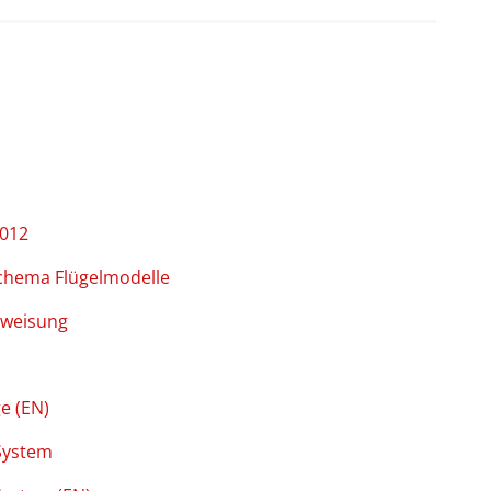
 Wassernachfüllung
2012
schema Flügelmodelle
nweisung
e (EN)
 System