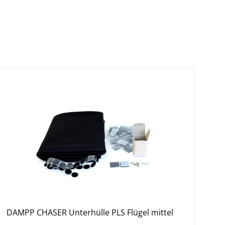
boden entfernt ist, ein Absinken der Feuchtigkeit
efeuchter aus und setzt den Entfeuchter in
t wiederum registriert, dass der Resonanzboden
und Jahr für Jahr fort, wodurch Ihr Klavier von den
DAMPP CHASER Unterhülle PLS Flügel mittel