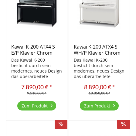
Kawai K-200 ATX4 S
Kawai K-200 ATX4 S
E/P Klavier Chrom
WH/P Klavier Chrom
Ausstattung
Ausstattung
Das Kawai K-200
Das Kawai K-200
besticht durch sein
besticht durch sein
modernes, neues Design
modernes, neues Design
das überarbeitete
das überarbeitete
Klangkonzept bereits
Klangkonzept bereits
7.890,00 € *
8.890,00 € *
beim ersten Akkord. Die
beim ersten Akkord. Die
Millennium III Mechanik
Millennium III Mechanik
9.510,00 € *
10.350,00 € *
(mit ABS Karbon Teilen)
(mit ABS Karbon Teilen)
reagiert auf jede
reagiert auf jede
Zum Produkt
Zum Produkt
Nuance des Anschlages.
Nuance des Anschlages.
Der Kawai-typische
Der Kawai-typische
warme...
warme...