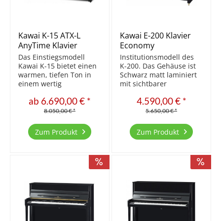
Kawai K-15 ATX-L
Kawai E-200 Klavier
AnyTime Klavier
Economy
Das Einstiegsmodell
Institutionsmodell des
Kawai K-15 bietet einen
K-200. Das Gehäuse ist
warmen, tiefen Ton in
Schwarz matt laminiert
einem wertig
mit sichtbarer
gearbeiteten Möbel und
Holzstruktur, hier
ab 6.690,00 € *
4.590,00 € *
ist einer unserer
abgebildet jedoch in
Bestseller
Schwarz hochglanz.
8.050,00 € *
5.650,00 € *
Sondermodell für
Institutionen,
Zum Produkt
Zum Produkt
Musikschule,
preisbewusste Kunden.
Die Resonanzböden der
neuen...