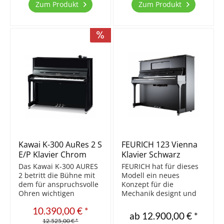
Klang, der durch den
Klang, der durch den
Zum Produkt
Zum Produkt
massiven
massiven
Resonanzboden perfekt
Resonanzboden perfekt
verstärkt wird....
verstärkt wird....
Kawai K-300 AuRes 2 S
FEURICH 123 Vienna
E/P Klavier Chrom
Klavier Schwarz
Ausstattung
Das Kawai K-300 AURES
FEURICH hat für dieses
2 betritt die Bühne mit
Modell ein neues
dem für anspruchsvolle
Konzept für die
Ohren wichtigen
Mechanik designt und
Merkmal der Bauhöhe
mit der ©FEURICH –
10.390,00 € *
von 121 cm. Das
High Speed KAMM
ab 12.900,00 € *
Ergebnis ist ein noch
Action ausgestattet.
12.525,00 € *