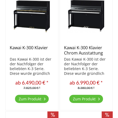
Kawai K-300 Klavier
Kawai K-300 Klavier
Chrom Ausstattung
Das Kawai K-300 ist der
Das Kawai K-300 ist der
der Nachfolger der
der Nachfolger der
beliebten K-3 Serie.
beliebten K-3 Serie.
Diese wurde gründlich
Diese wurde gründlich
überarbeitet. Die
überarbeitet. Die
ab 6.490,00 € *
ab 6.990,00 € *
Resonanzböden wurden
Resonanzböden wurden
im Querschnitt geändert
im Querschnitt geändert
7.825,00 € *
8.380,00 € *
- unterschiedlich im
- unterschiedlich im
Bass und Diskant. Die
Bass und Diskant. Die
Zum Produkt
Zum Produkt
Schloßleiste wurde nun
Schloßleiste wurde nun
mit einem
mit einem
Metallwinkel...
Metallwinkel...