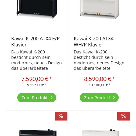
Kawai K-200 ATX4 E/P
Kawai K-200 ATX4
Klavier
WH/P Klavier
Das Kawai K-200
Das Kawai K-200
besticht durch sein
besticht durch sein
modernes, neues Design
modernes, neues Design
das überarbeitete
das überarbeitete
Klangkonzept bereits
Klangkonzept bereits
7.590,00 € *
8.590,00 € *
beim ersten Akkord. Die
beim ersten Akkord. Die
Millennium III Mechanik
Millennium III Mechanik
9.225,00 € *
10.100,00 € *
(mit ABS Karbon Teilen)
(mit ABS Karbon Teilen)
reagiert auf jede
reagiert auf jede
Zum Produkt
Zum Produkt
Nuance des Anschlages.
Nuance des Anschlages.
Der Kawai-typische
Der Kawai-typische
warme...
warme...