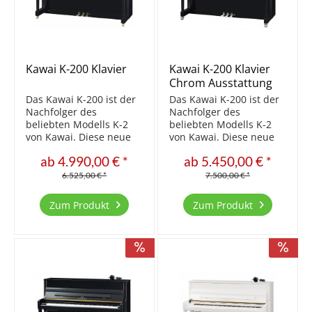
Kawai K-200 Klavier
Kawai K-200 Klavier
Chrom Ausstattung
Das Kawai K-200 ist der
Das Kawai K-200 ist der
Nachfolger des
Nachfolger des
beliebten Modells K-2
beliebten Modells K-2
von Kawai. Diese neue
von Kawai. Diese neue
Serie wurde gründlich
Serie wurde gründlich
ab 4.990,00 € *
ab 5.450,00 € *
überarbeitet. Die
überarbeitet. Die
Resonanzböden wurden
Resonanzböden wurden
6.525,00 € *
7.500,00 € *
im Querschnitt geändert
im Querschnitt geändert
- unterschiedlich im
- unterschiedlich im
Zum Produkt
Zum Produkt
Bass und Diskant. Die
Bass und Diskant. Die
Schloßleiste wurde nun
Schloßleiste wurde nun
mit...
mit...