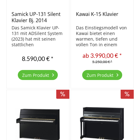
Samick UP-131 Silent
Kawai K-15 Klavier
Klavier Bj. 2014
Das Samick Klavier UP-
Das Einstiegsmodell von
131 mit ADSilent System
Kawai bietet einen
(2023) hat mit seinen
warmen, tiefen und
stattlichen
vollen Ton in einem
Abmessungen eines
wertig gearbeiteten
ab 3.990,00 € *
Konzertklavieres einen
modernen Gehäuse und
8.590,00 € *
sehr vollen Klang um
ist einer unserer
5.250,00 € *
auch größere Räume
Bestseller
optimal zu beschallen.
Zum Produkt
Zum Produkt
Natürlich auch unter
Verwendung
hochwertiger,...