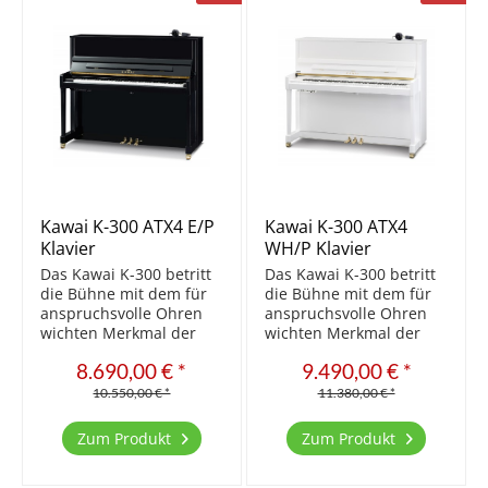
Kawai K-300 ATX4 E/P
Kawai K-300 ATX4
Klavier
WH/P Klavier
Das Kawai K-300 betritt
Das Kawai K-300 betritt
die Bühne mit dem für
die Bühne mit dem für
anspruchsvolle Ohren
anspruchsvolle Ohren
wichten Merkmal der
wichten Merkmal der
Bauhöhe von 121 cm.
Bauhöhe von 121 cm.
8.690,00 € *
9.490,00 € *
Das Ergebnis ist ein
Das Ergebnis ist ein
noch vollerer und
noch vollerer und
10.550,00 € *
11.380,00 € *
runderer Klang, der
runderer Klang, der
durch den massiven
durch den massiven
Zum Produkt
Zum Produkt
Resonanzboden perfekt
Resonanzboden perfekt
verstärkt wird.
verstärkt wird.