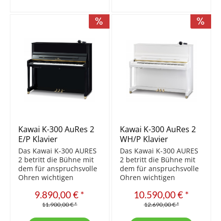
verstärkt wird.
verstärkt wird.
Verlängerte...
Verlängerte...
Kawai K-300 AuRes 2
Kawai K-300 AuRes 2
E/P Klavier
WH/P Klavier
Das Kawai K-300 AURES
Das Kawai K-300 AURES
2 betritt die Bühne mit
2 betritt die Bühne mit
dem für anspruchsvolle
dem für anspruchsvolle
Ohren wichtigen
Ohren wichtigen
Merkmal der Bauhöhe
Merkmal der Bauhöhe
9.890,00 € *
10.590,00 € *
von 121 cm. Das
von 121 cm. Das
Ergebnis ist ein noch
Ergebnis ist ein noch
11.900,00 € *
12.690,00 € *
vollerer und runderer
vollerer und runderer