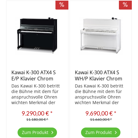
Verlängerte...
Verlängerte...
Kawai K-300 ATX4 S
Kawai K-300 ATX4 S
E/P Klavier Chrom
WH/P Klavier Chrom
Ausstattung
Ausstattung
Das Kawai K-300 betritt
Das Kawai K-300 betritt
die Bühne mit dem für
die Bühne mit dem für
anspruchsvolle Ohren
anspruchsvolle Ohren
wichten Merkmal der
wichten Merkmal der
Bauhöhe von 121 cm.
Bauhöhe von 121 cm.
9.290,00 € *
9.690,00 € *
Das Ergebnis ist ein
Das Ergebnis ist ein
noch vollerer und
noch vollerer und
11.180,00 € *
11.660,00 € *
runderer Klang, der
runderer Klang, der
durch den massiven
durch den massiven
Zum Produkt
Zum Produkt
Resonanzboden perfekt
Resonanzboden perfekt