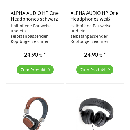
ALPHA AUDIO HP One
ALPHA AUDIO HP One
Headphones schwarz
Headphones weiß
Halboffene Bauweise
Halboffene Bauweise
und ein
und ein
selbstanpassender
selbstanpassender
Kopfbügel zeichnen
Kopfbügel zeichnen
diesen dynamischen
diesen dynamischen
Kopfhörer aus. Tolles
Kopfhörer aus. Tolles
24,90 € *
24,90 € *
Hörerlebnis gerade für
und preiswertes
Digitalpianos.
Hörerlebnis gerade für
Einstellbarer Kopfbügel
Digitalpianos.
Zum Produkt
Zum Produkt
Übertragungsbereich 20
Einstellbarer Kopfbügel
- 20.000 Hz Impedanz 32
Übertragungsbereich 20
Ohm
- 20.000 Hz Impedanz 32
Nennbelastbarkeit...
Ohm...