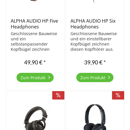
ALPHA AUDIO HP Five
ALPHA AUDIO HP Six
Headphones
Headphones
Geschlossene Bauweise
Geschlossene Bauweise
und ein
und ein einstellbarer
selbstanpassender
Kopfbügel zeichnen
Kopfbügel zeichnen
diesen Kopfhörer aus.
diesen Kopfhörer aus.
Hochwertige Materialien
Hochwertige Materialien
und eine gute
49,90 € *
39,90 € *
und eine gute
Verarbeitung lassen
Verarbeitung lassen
diesen Kopfhörer sehr
diesen Kopfhörer sehr
edel wirken. Durch das
Zum Produkt
Zum Produkt
edel wirken. Durch das
zahlreiche mitgelieferte
zahlreiche mitgelieferte
Zubehör eignet sich...
Zubehör eignet sich...