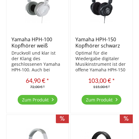
Yamaha HPH-100
Yamaha HPH-150
Kopfhörer weiß
Kopfhörer schwarz
Druckvoll und klar ist
Optimal für die
der Klang des
Wiedergabe digitaler
geschlossenen Yamaha
Musikinstrument ist der
HPH-100. Auch bei
offene Yamaha HPH-150
dauerhaftem Gebrauch
ausgelegt. Durch die
64,90 € *
103,00 € *
angenehm zu tragen. E
Luftdurchlässigkeit der
in preiswerter
Kopfhörer können
72,00 € *
115,00 € *
Kopfhörer, der die
Geräusche der
Klänge von
Umgebung
Zum Produkt
Zum Produkt
Musikinstrumenten
wahrgenommen
detailliert und präzise
werden. E in
wiedergibt.
hochwertiger Kopfhörer,
Unverfärbte,...
der die Klänge von...