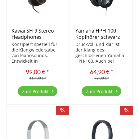
Kawai SH-9 Stereo
Yamaha HPH-100
Headphones
Kopfhörer schwarz
Konzipiert speziell für
Druckvoll und klar ist
die Klangwiedergabe
der Klang des
von Pianosounds.
geschlossenen Yamaha
Entwickelt in
HPH-100. Auch bei
Zusammenarbeit mit
dauerhaftem Gebrauch
99,00 € *
64,90 € *
der japanischen Firma
angenehm zu tragen. E
Audio Technica. Der
in preiswerter
119,00 € *
72,00 € *
hohe Tragekomfort
Kopfhörer, der die
dieses halb-offenen
Klänge von
Zum Produkt
Zum Produkt
Over-Ear Kopfhörers mit
Musikinstrumenten
seiner besonders
detailliert und präzise
weichen Polsterung...
wiedergibt.
Unverfärbte,...