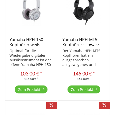
Yamaha HPH-150
Yamaha HPH-MT5
Kopfhörer weiß
Kopfhörer schwarz
Optimal für die
Der Yamaha HPH-MT5
Wiedergabe digitaler
Kopfhörer hat ein
Musikinstrument ist der
ausgesprochen
offene Yamaha HPH-150
ausgewogenes und
ausgelegt. Durch die
klares Klangbild
103,00 € *
145,00 € *
Luftdurchlässigkeit der
vorzuweisen. Durch
Kopfhörer können
seine leichte aber
115,00 € *
161,00 € *
Geräusche der
trotzdem hochwertige
Umgebung
Bauart lässt er sich
Zum Produkt
Zum Produkt
wahrgenommen
problemlos über längere
werden. E in
Zeit tragen. Für
hochwertiger Kopfhörer,
besonders lobenswert
der die Klänge von...
erachten...