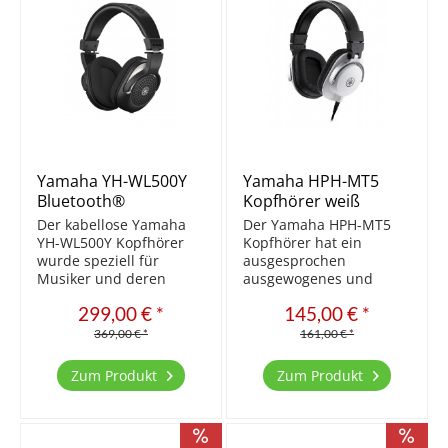
Yamaha YH-WL500Y
Yamaha HPH-MT5
Bluetooth®
Kopfhörer weiß
Kopfhörer schwarz
Der kabellose Yamaha
Der Yamaha HPH-MT5
YH-WL500Y Kopfhörer
Kopfhörer hat ein
wurde speziell für
ausgesprochen
Musiker und deren
ausgewogenes und
Instrumente entwickelt.
klares Klangbild
299,00 € *
145,00 € *
Einfach an ein
vorzuweisen. Durch
beliebiges Instrument
seine leichte aber
369,00 € *
161,00 € *
mit Kopfhörerausgang
trotzdem hochwertige
anschließen und die
Bauart lässt er sich
Zum Produkt
Zum Produkt
Freiheit und den
problemlos über längere
Komfort eines Wireless
Zeit tragen. Für
Systems...
besonders lobenswert
erachten...