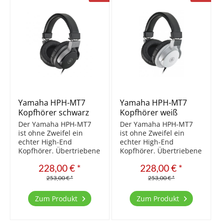
Yamaha HPH-MT7
Yamaha HPH-MT7
Kopfhörer schwarz
Kopfhörer weiß
Der Yamaha HPH-MT7
Der Yamaha HPH-MT7
ist ohne Zweifel ein
ist ohne Zweifel ein
echter High-End
echter High-End
Kopfhörer. Übertriebene
Kopfhörer. Übertriebene
Bässe und schrille
Bässe und schrille
228,00 € *
228,00 € *
Höhen sucht man hier
Höhen sucht man hier
vergeblich. Dieser
vergeblich. Dieser
253,00 € *
253,00 € *
Kopfhörer wurde
Kopfhörer wurde
entwickelt, um sowohl
entwickelt, um sowohl
Zum Produkt
Zum Produkt
auf der Bühne als auch
auf der Bühne als auch
im Studio ein absolut
im Studio ein absolut