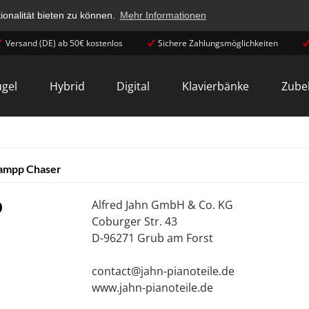
onalität bieten zu können.
Mehr Informationen
Versand (DE) ab 50€ kostenlos
Sichere Zahlungsmöglichkeiten
ügel
Hybrid
Digital
Klavierbänke
Zube
ampp Chaser
Alfred Jahn GmbH & Co. KG
Coburger Str. 43
D-96271 Grub am Forst
contact@jahn-pianoteile.de
www.jahn-pianoteile.de