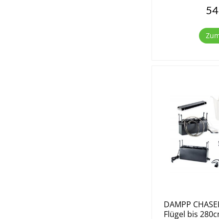
der Saiten, verä
54
Frequenzen...
Zum
DAMPP CHASER 
Flügel bis 280