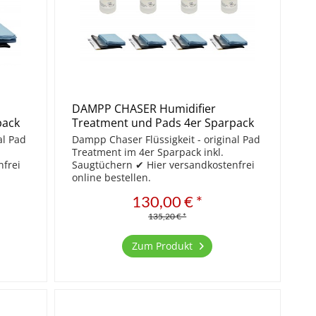
DAMPP CHASER Humidifier
pack
Treatment und Pads 4er Sparpack
al Pad
Dampp Chaser Flüssigkeit - original Pad
Treatment im 4er Sparpack inkl.
nfrei
Saugtüchern ✔ Hier versandkostenfrei
online bestellen.
130,00 € *
135,20 € *
Zum Produkt