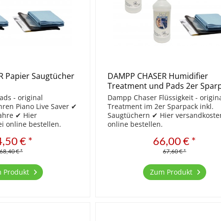
 Papier Saugtücher
DAMPP CHASER Humidifier
Treatment und Pads 2er Spar
ds - original
Dampp Chaser Flüssigkeit - origin
hren Piano Live Saver ✔
Treatment im 2er Sparpack inkl.
Jahre ✔ Hier
Saugtüchern ✔ Hier versandkoste
i online bestellen.
online bestellen.
,50 € *
66,00 € *
68,40 € *
67,60 € *
 Produkt
Zum Produkt