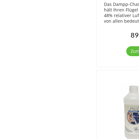
Das Dampp-Chase
hält Ihren Flügel
48% relativer Luf
von allen bedeu
Klavierherstelle
gleicher Dehnun
89
sich die Frequen
Zum