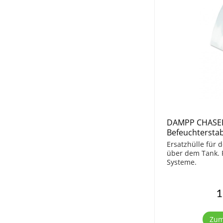
DAMPP CHASER 
Befeuchtersta
Ersatzhülle für 
über dem Tank. P
Systeme.
1
Zum