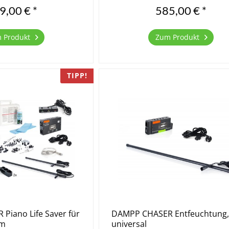
ndern sich die
gleicher Dehnung der Saiten, ver
9,00 € *
585,00 € *
sich die Frequenzen...
 Produkt
Zum Produkt
TIPP!
Piano Life Saver für
DAMPP CHASER Entfeuchtung
cm
universal