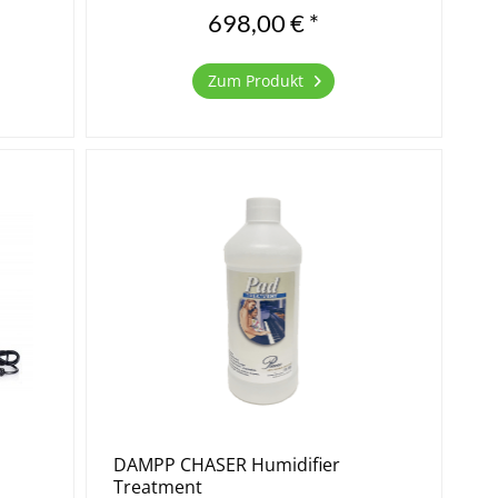
ändern
gleicher Dehnung der Saiten, verändern
698,00 € *
sich die Frequenzen...
Zum Produkt
,
DAMPP CHASER Humidifier
Treatment