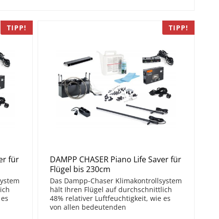
TIPP!
TIPP!
r für
DAMPP CHASER Piano Life Saver für
Flügel bis 230cm
system
Das Dampp-Chaser Klimakontrollsystem
lich
hält Ihren Flügel auf durchschnittlich
 es
48% relativer Luftfeuchtigkeit, wie es
von allen bedeutenden
. Bei
Klavierherstellern empfohlen wird. Bei