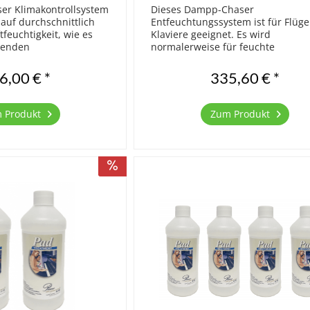
r Klimakontrollsystem
Dieses Dampp-Chaser
 auf durchschnittlich
Entfeuchtungssystem ist für Flüge
tfeuchtigkeit, wie es
Klaviere geeignet. Es wird
tenden
normalerweise für feuchte
rn empfohlen wird. Bei
Küstenregionen angeboten. In ei
g der Saiten, verändern
Natursteinkeller in unseren
6,00 € *
335,60 € *
zen...
Breitengraden ist jedoch die
Feuchtigkeit auch grundsätzlich...
 Produkt
Zum Produkt