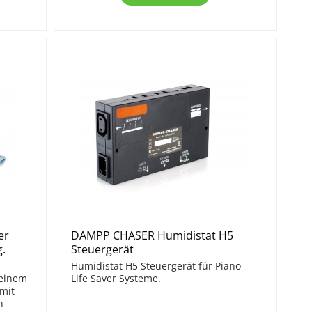
er
DAMPP CHASER Humidistat H5
g.
Steuergerät
t
Humidistat H5 Steuergerät für Piano
 einem
Life Saver Systeme.
 mit
n