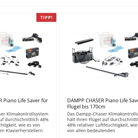
TIPP!
Piano Life Saver für
DAMPP CHASER Piano Life Save
Flügel bis 170cm
r Klimakontrollsystem
Das Dampp-Chaser Klimakontroll
auf durchschnittlich 48%
hält Ihren Flügel auf durchschnitt
chtigkeit, wie es von
48% relativer Luftfeuchtigkeit, wie
n Klavierherstellern
von allen bedeutenden
 Bei gleicher Dehnung
Klavierherstellern empfohlen wird