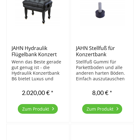
JAHN Hydraulik
JAHN Stellfuß für
Flügelbank Konzert
Konzertbank
B6C Capitonné,
Wenn das Beste gerade
Stellfuß Gummi für
schwarz poliert
gut genug ist - die
Parkettboden und alle
Hydraulik Konzertbank
anderen harten Böden.
B6 bietet Luxus und
Einfach auszutauschen
höchsten Komfort. Die
gegen die harten
Besonderheit dieser
Original Stellfüße. 1
2.020,00 € *
8,00 € *
Bank ist ihre
Stück Gummi schwarz
hydraulische
Gewinde M10 Für JAHN
Höheneinstellung. Die
Modelle B5 und B6
Zum Produkt
Zum Produkt
Sitzfläche hebt sich
Durchmesser: 30 mm 1
automatisch beim
Stück
Drehen der...