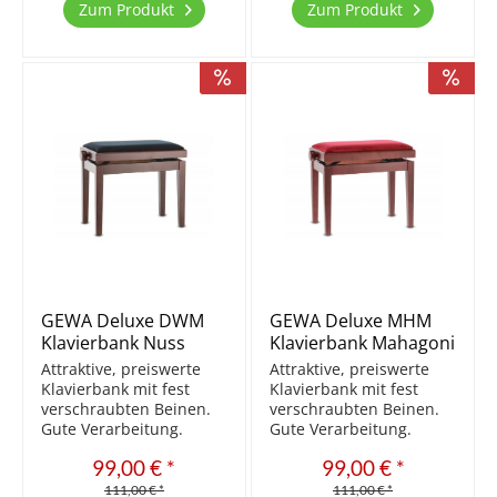
M10 Schraubdübel mit
Schraubdübel mit
Zum Produkt
Zum Produkt
Gestell fixiert stufenlos
Gestell fixiert stufenlos
höhenverstellbar...
höhenverstellbar...
GEWA Deluxe DWM
GEWA Deluxe MHM
Klavierbank Nuss
Klavierbank Mahagoni
dunkel matt/Schwarz
matt/Bordeaux
Attraktive, preiswerte
Attraktive, preiswerte
Klavierbank mit fest
Klavierbank mit fest
verschraubten Beinen.
verschraubten Beinen.
Gute Verarbeitung.
Gute Verarbeitung.
Aktuell die Beste der
Aktuell die Beste der
99,00 € *
99,00 € *
preiswerten Bänke.
preiswerten Bänke.
Massivholz Sitzfläche
Massivholz Sitzfläche
111,00 € *
111,00 € *