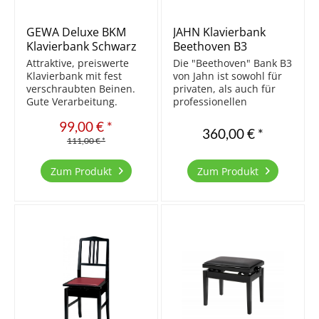
GEWA Deluxe BKM
JAHN Klavierbank
Klavierbank Schwarz
Beethoven B3
matt/Schwarz
Attraktive, preiswerte
Die "Beethoven" Bank B3
Klavierbank mit fest
von Jahn ist sowohl für
verschraubten Beinen.
privaten, als auch für
Gute Verarbeitung.
professionellen
Aktuell die Beste der
Gebrauch geeignet. Das
99,00 € *
preiswerten Bänke.
Design entspricht dem
360,00 € *
Massivholz Sitzfläche
einer klassischen
111,00 € *
Velours Beine mittels
Klavierbank. Die Bank
M10 Schraubdübel mit
wird in Europa aus
Zum Produkt
Zum Produkt
Gestell fixiert stufenlos
massivem Buchenholz
höhenverstellbar...
hergestellt und
überzeugt...