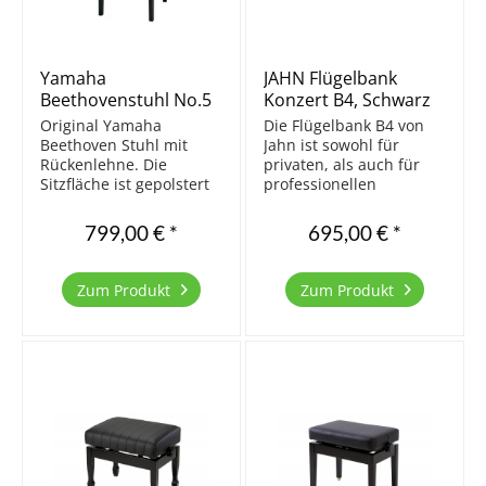
Yamaha
JAHN Flügelbank
Beethovenstuhl No.5
Konzert B4, Schwarz
poliert
Original Yamaha
Die Flügelbank B4 von
Beethoven Stuhl mit
Jahn ist sowohl für
Rückenlehne. Die
privaten, als auch für
Sitzfläche ist gepolstert
professionellen
mit hochwertigem
Gebrauch geeignet. Das
Echtleder in der Farbe
Design entspricht dem
799,00 € *
695,00 € *
Bordeaux. Die
einer klassischen
handwerklich
Flügelbank. Die Bank
ausgereifte Fertigung
wird in Europa aus
Zum Produkt
Zum Produkt
und die präzise
massivem Buchenholz
Mechanik garantieren
hergestellt und
lange Lebensdauer ohne
überzeugt durch...
Wackeln...