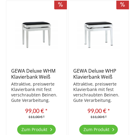
Pulverbeschichtung...
GEWA Deluxe WHM
GEWA Deluxe WHP
Klavierbank Weiß
Klavierbank Weiß
matt/Schwarz
poliert/Schwarz
Attraktive, preiswerte
Attraktive, preiswerte
Klavierbank mit fest
Klavierbank mit fest
verschraubten Beinen.
verschraubten Beinen.
Gute Verarbeitung.
Gute Verarbeitung.
Aktuell die Beste der
Aktuell die Beste der
99,00 € *
99,00 € *
preiswerten Bänke.
preiswerten Bänke.
Massivholz Sitzfläche
Massivholz Sitzfläche
111,00 € *
111,00 € *
Velours Beine mittels
Velours Beine mittels
M10 Schraubdübel mit
M10 Schraubdübel mit
Zum Produkt
Zum Produkt
Gestell fixiert stufenlos
Gestell fixiert stufenlos