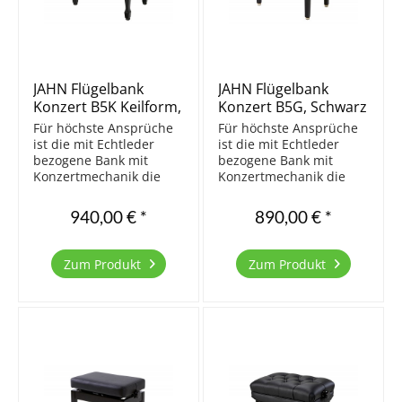
JAHN Flügelbank
JAHN Flügelbank
Konzert B5K Keilform,
Konzert B5G, Schwarz
Schwarz poliert
poliert
Für höchste Ansprüche
Für höchste Ansprüche
ist die mit Echtleder
ist die mit Echtleder
bezogene Bank mit
bezogene Bank mit
Konzertmechanik die
Konzertmechanik die
richtige Wahl. Natürlich
richtige Wahl. Natürlich
ist auch diese Bank in
ist auch diese Bank in
940,00 € *
890,00 € *
Europa aus massivem
Europa aus massivem
Buchenholz gefertigt
Buchenholz gefertigt
und mit einer vierfachen
und mit einer vierfachen
Zum Produkt
Zum Produkt
Polyesterbeschichtung
Polyesterbeschichtung
veredelt. Die Beine...
veredelt. Die Beine...