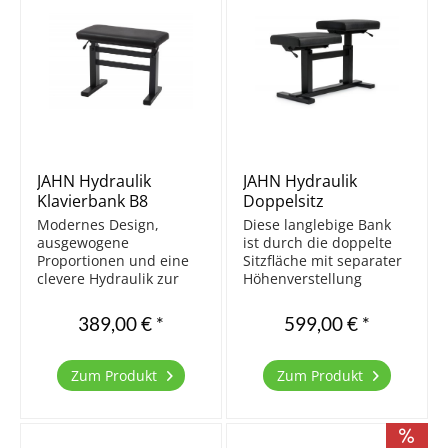
JAHN Hydraulik
JAHN Hydraulik
Klavierbank B8
Doppelsitz
schwarz matt
Klavierbank B8
Modernes Design,
Diese langlebige Bank
Kunstleder schwarz
ausgewogene
ist durch die doppelte
Proportionen und eine
Sitzfläche mit separater
clevere Hydraulik zur
Höhenverstellung
schnellen Verstellung
gerade für den
der Sitzhöhe sind die
Lehrbetrieb und zum
389,00 € *
599,00 € *
Besonderheiten dieser
vierhändigen
Bank. Diese Bank ist
Klavierspiel perfekt
nicht nur funktional,
geeignet. Metallgestell
Zum Produkt
Zum Produkt
sondern auch sehr
einfache Montage stoß-
komfortabel. Somit
und kratzfeste
eignet sie sich...
Pulverbeschichtung...