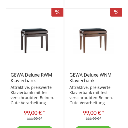
höhenverstellbar...
höhenverstellbar...
GEWA Deluxe RWM
GEWA Deluxe WNM
Klavierbank
Klavierbank
Rosenholz
Nussbaum
Attraktive, preiswerte
Attraktive, preiswerte
matt/Schwarz
matt/Schwarz
Klavierbank mit fest
Klavierbank mit fest
verschraubten Beinen.
verschraubten Beinen.
Gute Verarbeitung.
Gute Verarbeitung.
Aktuell die Beste der
Aktuell die Beste der
99,00 € *
99,00 € *
preiswerten Bänke.
preiswerten Bänke.
Massivholz Sitzfläche
Massivholz Sitzfläche
111,00 € *
111,00 € *
Velours Beine mittels
Velours Beine mittels M8