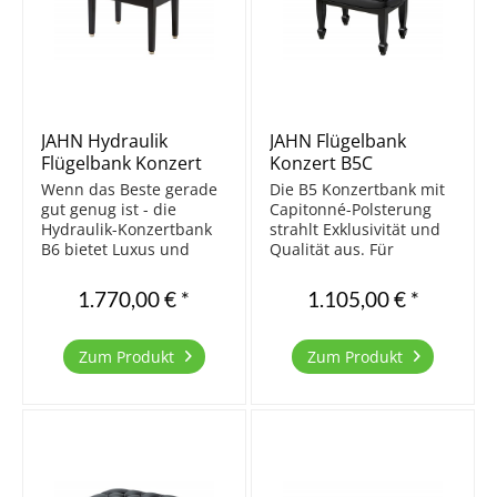
JAHN Hydraulik
JAHN Flügelbank
Flügelbank Konzert
Konzert B5C
B6G, Schwarz poliert
Capitonné, Schwarz
Wenn das Beste gerade
Die B5 Konzertbank mit
poliert
gut genug ist - die
Capitonné-Polsterung
Hydraulik-Konzertbank
strahlt Exklusivität und
B6 bietet Luxus und
Qualität aus. Für
höchsten Komfort. Die
höchste Ansprüche ist
Besonderheit dieser
die mit Echtleder
1.770,00 € *
1.105,00 € *
Bank ist ihre
bezogene Bank mit
hydraulische
Konzertmechanik die
Höheneinstellung. Die
richtige Wahl. Natürlich
Zum Produkt
Zum Produkt
Sitzfläche hebt sich
ist auch diese Bank in
automatisch beim
Europa aus massivem...
Drehen der...