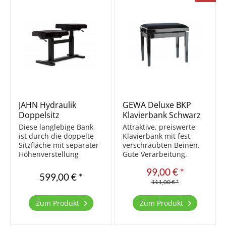
JAHN Hydraulik
GEWA Deluxe BKP
Doppelsitz
Klavierbank Schwarz
Klavierbank B8
poliert/Schwarz
Diese langlebige Bank
Attraktive, preiswerte
Velours
ist durch die doppelte
Klavierbank mit fest
Sitzfläche mit separater
verschraubten Beinen.
Höhenverstellung
Gute Verarbeitung.
gerade für den
Aktuell die Beste der
99,00 € *
Lehrbetrieb und zum
preiswerten Bänke.
599,00 € *
vierhändigen
Massivholz Sitzfläche
111,00 € *
Klavierspiel perfekt
Velours Beine mittels
geeignet. Metallgestell
M10 Schraubdübel mit
Zum Produkt
Zum Produkt
einfache Montage stoß-
Gestell fixiert stufenlos
und kratzfeste
höhenverstellbar...