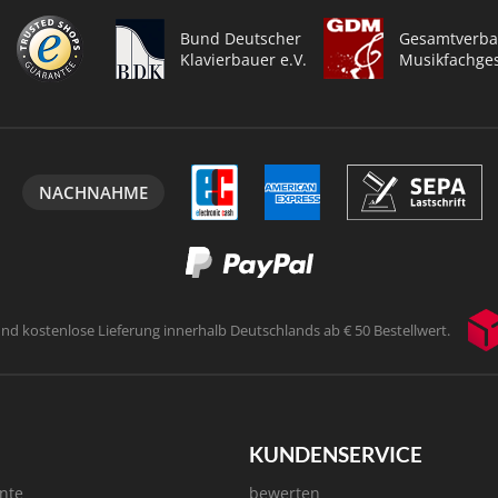
Bund Deutscher
Gesamtverba
Klavierbauer e.V.
Musikfachges
NACHNAHME
und kostenlose Lieferung innerhalb
Deutschlands ab € 50 Bestellwert.
KUNDENSERVICE
nte
bewerten