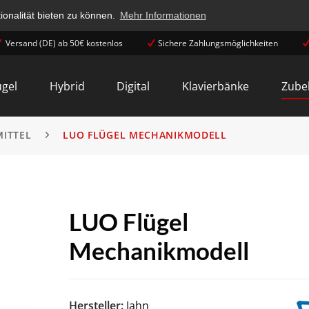
onalität bieten zu können.
Mehr Informationen
Versand (DE) ab 50€ kostenlos
Sichere Zahlungsmöglichkeiten
ügel
Hybrid
Digital
Klavierbänke
Zube
MITTEL
LUO FLÜGEL MECHANIKMODELL
LUO Flügel
Mechanikmodell
Hersteller:
Jahn