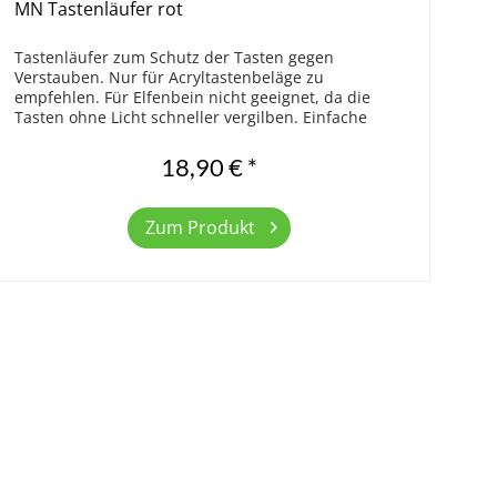
MN Tastenläufer rot
Tastenläufer zum Schutz der Tasten gegen
Verstauben. Nur für Acryltastenbeläge zu
empfehlen. Für Elfenbein nicht geeignet, da die
Tasten ohne Licht schneller vergilben. Einfache
Qualität. Größe 123,5 x 14 cm
18,90 € *
Zum Produkt