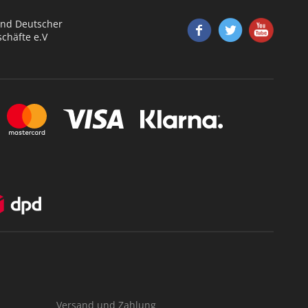
nd Deutscher
chäfte e.V
Versand und Zahlung