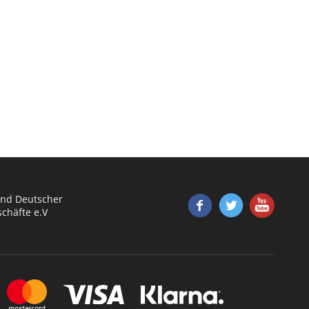
nd Deutscher
chäfte e.V