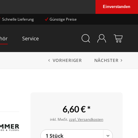
Einverstanden
Schnelle Lieferung
Günstige Preise
hör
Service
VORHERIGER
NÄCHSTER
6,60 € *
inkl. MwSt.
zzgl. Versandkosten