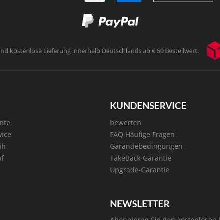
und kostenlose Lieferung innerhalb
Deutschlands ab € 50 Bestellwert.
KUNDENSERVICE
nte
bewerten
vice
FAQ Häufige Fragen
ih
Garantiebedingungen
uf
TakeBack-Garantie
Upgrade-Garantie
NEWSLETTER
Abonnieren Sie den kostenlosen