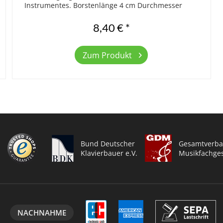
Instrumentes. Borstenlänge 4 cm Durchmesser
Borstenteil 2,7 cm Länge 22,5 cm Farbe schwarz...
8,40 € *
Zum Produkt
Bund Deutscher
Gesamtverba
Klavierbauer e.V.
Musikfachges
NACHNAHME