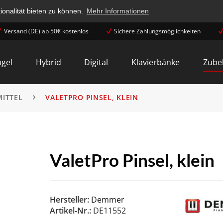
onalität bieten zu können.
Mehr Informationen
Versand (DE) ab 50€ kostenlos
Sichere Zahlungsmöglichkeiten
ügel
Hybrid
Digital
Klavierbänke
Zube
MITTEL
VALETPRO PINSEL, KLEIN
ValetPro Pinsel, klein
Hersteller:
Demmer
Artikel-Nr.:
DE11552