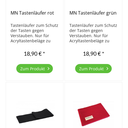
MN Tastenläufer rot
MN Tastenläufer grün
Tastenläufer zum Schutz
Tastenläufer zum Schutz
der Tasten gegen
der Tasten gegen
Verstauben. Nur für
Verstauben. Nur für
Acryltastenbeläge zu
Acryltastenbeläge zu
empfehlen. Für
empfehlen. Für
Elfenbein nicht
Elfenbein nicht
18,90 € *
18,90 € *
geeignet, da die Tasten
geeignet, da die Tasten
ohne Licht schneller
ohne Licht schneller
vergilben. Einfache
vergilben.
Zum Produkt
Zum Produkt
Qualität. Größe 123,5 x
14 cm