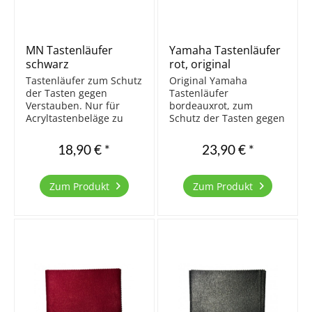
MN Tastenläufer
Yamaha Tastenläufer
schwarz
rot, original
Tastenläufer zum Schutz
Original Yamaha
der Tasten gegen
Tastenläufer
Verstauben. Nur für
bordeauxrot, zum
Acryltastenbeläge zu
Schutz der Tasten gegen
empfehlen. Für
Verstauben. Nur für
Elfenbein nicht
Acryltastenbeläge zu
18,90 € *
23,90 € *
geeignet, da die Tasten
empfehlen. Für
ohne Licht schneller
Elfenbein nicht
vergilben. Einfache
geeignet, da die Tasten
Zum Produkt
Zum Produkt
Qualität. Größe 123,5 x
ohne Licht schneller
14 cm
vergilben. Sehr gute
Qualität. Größe 124 x 15
cm