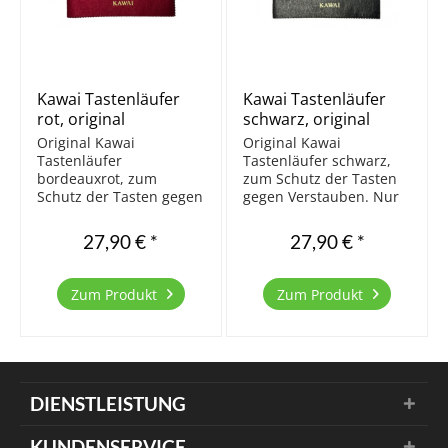
Kawai Tastenläufer
Kawai Tastenläufer
rot, original
schwarz, original
Original Kawai
Original Kawai
Tastenläufer
Tastenläufer schwarz,
bordeauxrot, zum
zum Schutz der Tasten
Schutz der Tasten gegen
gegen Verstauben. Nur
Verstauben. Nur für
für Acryltastenbeläge zu
Acryltastenbeläge zu
empfehlen. Für
27,90 € *
27,90 € *
empfehlen. Für
Elfenbein nicht
Elfenbein nicht
geeignet, da die Tasten
geeignet, da die Tasten
ohne Licht schneller
Zum Produkt
Zum Produkt
ohne Licht schneller
vergilben. Sehr gute
vergilben. Sehr gute
Qualität. Größe 124 x 15
Qualität. Größe 124 x 15
cm
cm
DIENSTLEISTUNG
KUNDENSERVICE