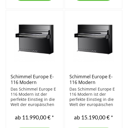
innovativen Super
Ausführung mit dem
Matt...
innovativen Super
Matt...
Schimmel Europe E-
Schimmel Europe E-
116 Modern
116 Modern
TwinTone
Das Schimmel Europe E
Das Schimmel Europe E
116 Modern ist der
116 Modern ist der
perfekte Einstieg in die
perfekte Einstieg in die
Welt der europäischen
Welt der europäischen
Klaviermusik. Klaviere
Klaviermusik. Mit dem
und Flügel der Linie
SCHIMMEL TwinTone
ab 11.990,00 € *
ab 15.190,00 € *
"Europe" entstehen in
Modul können Sie zu
Handarbeit nach
jeder Zeit ungestört