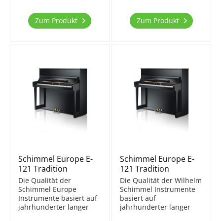
beeinflussen.
beeinflussen.
Traditionelles Aussehen,
Traditionelles Aussehen,
Zum Produkt
Zum Produkt
robuste Bauweise,
robuste Bauweise,
attraktiver Klang. Das
attraktiver Klang. Das
Schimmel Europe E 116
Schimmel Europe E 116
Tradition...
Tradition...
Schimmel Europe E-
Schimmel Europe E-
121 Tradition
121 Tradition
TwinTone
Die Qualität der
Die Qualität der Wilhelm
Schimmel Europe
Schimmel Instrumente
Instrumente basiert auf
basiert auf
jahrhunderter langer
jahrhunderter langer
Erfahrung und den
Erfahrung und den