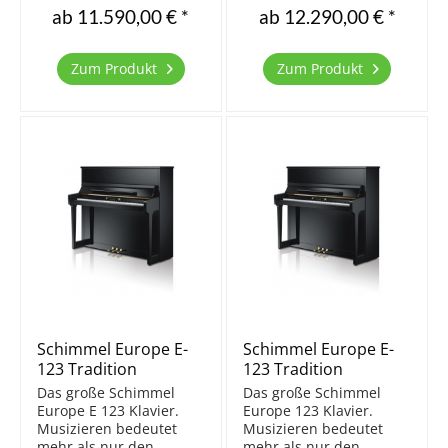
neuesten Erkenntnissen
neuesten Erkenntnissen
ab 11.590,00 € *
ab 12.290,00 € *
der Schimmel Piano-
der Schimmel Piano-
Manufaktur. Das
Manufaktur. Das
mittelgroße Wilhelm
mittelgroße Wilhelm
Zum Produkt
Zum Produkt
Klavier verkörpert dabei
Klavier verkörpert dabei
den Allrounder für jede
den Allrounder für jede
Gelegenheit....
Gelegenheit....
Schimmel Europe E-
Schimmel Europe E-
123 Tradition
123 Tradition
TwinTone
Das große Schimmel
Das große Schimmel
Europe E 123 Klavier.
Europe 123 Klavier.
Musizieren bedeutet
Musizieren bedeutet
mehr als nur den
mehr als nur den