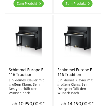
überlieferter
Klavier spielen. Klaviere
Zum Produkt
Zum Produkt
Handwerkstradition. Das
und Flügel der Linie
erfordert Zeit, Geduld
"Europe" entstehen in...
und...
Schimmel Europe E-
Schimmel Europe E-
116 Tradition
116 Tradition
TwinTone
Ein kleines Klavier mit
Ein kleines Klavier mit
großem Klang. Sein
großem Klang. Sein
Design erfüllt den
Design erfüllt den
Wunsch nach
Wunsch nach
Understatement ohne
Understatement ohne
dabei Sound und
dabei Sound und
ab 10.990,00 € *
ab 14.190,00 € *
Spielbarkeit zu
Spielbarkeit zu