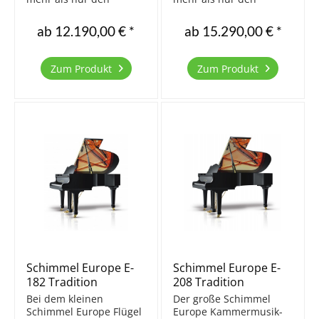
richtigen Ton zu treffen:
richtigen Ton zu treffen:
Es erweitert den
Es erweitert den
ab 12.190,00 € *
ab 15.290,00 € *
Horizont, weckt
Horizont, weckt
Empfindungen und
Empfindungen und
schafft neue
schafft neue
Zum Produkt
Zum Produkt
Ausdrucksmöglichkeiten.
Ausdrucksmöglichkeiten.
Die Produktion nach
Die Produktion nach
alter
alter
Klavierbautradition...
Klavierbautradition...
Schimmel Europe E-
Schimmel Europe E-
182 Tradition
208 Tradition
Bei dem kleinen
Der große Schimmel
Schimmel Europe Flügel
Europe Kammermusik-