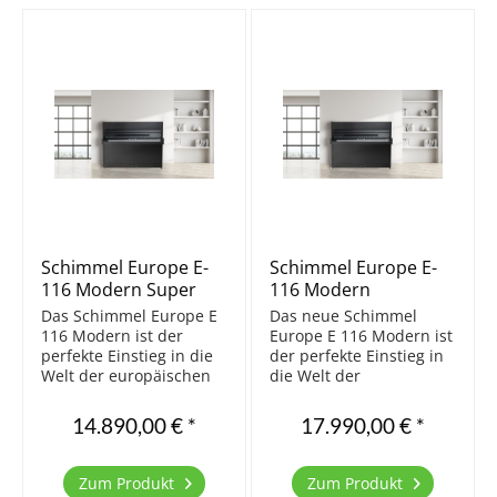
Schimmel Europe E-
Schimmel Europe E-
116 Modern Super
116 Modern
Matt
TwinTone Super Matt
Das Schimmel Europe E
Das neue Schimmel
116 Modern ist der
Europe E 116 Modern ist
perfekte Einstieg in die
der perfekte Einstieg in
Welt der europäischen
die Welt der
Klaviermusik. Die
europäischen
Gestaltung ist auf das
Klaviermusik. Die
14.890,00 € *
17.990,00 € *
Wesentliche reduziert
Gestaltung ist auf das
und bewußt modern
Wesentliche reduziert
gehalten. Hier die
und bewußt modern
Zum Produkt
Zum Produkt
Ausführung mit dem
gehalten. Hier die