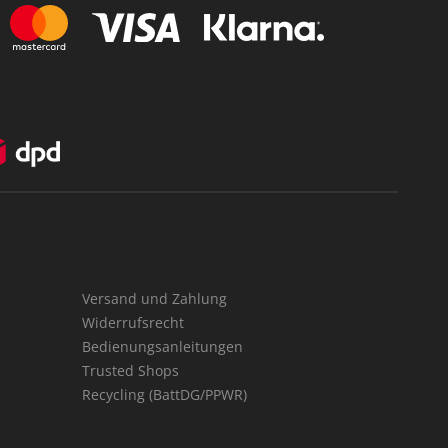
Versand und Zahlung
Widerrufsrecht
Bedienungsanleitungen
Trusted Shops
Recycling (BattDG/PPWR)