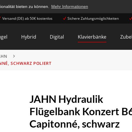
onalität bieten zu können.
Mehr Informationen
Versand (DE) ab 50€ kostenlos
Sichere Zahlungsmöglichkeiten
ügel
Hybrid
Digital
Klavierbänke
Zube
AHN
NNÉ, SCHWARZ POLIERT
JAHN Hydraulik
Flügelbank Konzert B
Capitonné, schwarz