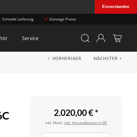
Einverstanden
Schnelle Lieferung
Günstige Preise
hör
Service
VORHERIGER
NÄCHSTER
2.020,00 € *
6C
inkl. MwSt.
inkl. Versandkosten in DE