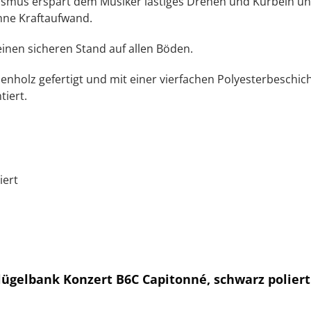
us erspart dem Musiker lästiges Drehen und Kurbeln und l
ohne Kraftaufwand.
einen sicheren Stand auf allen Böden.
nholz gefertigt und mit einer vierfachen Polyesterbeschich
tiert.
iert
lügelbank Konzert B6C Capitonné, schwarz poliert