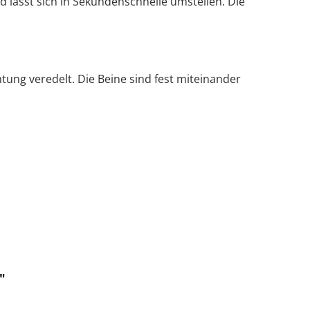
ässt sich in Sekundenschnelle umstellen. Die
tung veredelt. Die Beine sind fest miteinander
"