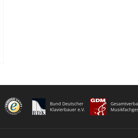
Bund Deutscher
Gesamtverba
Klavierbauer e.V.
Musikfachges