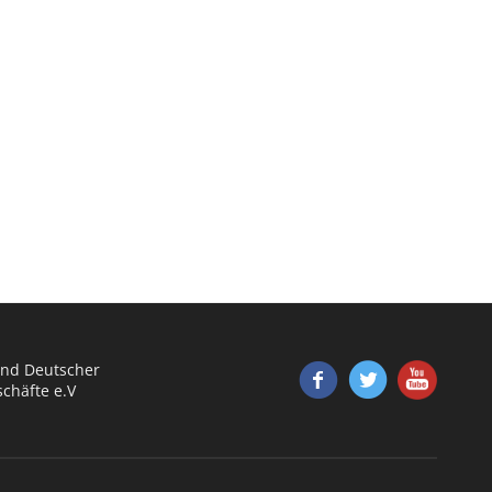
nd Deutscher
chäfte e.V