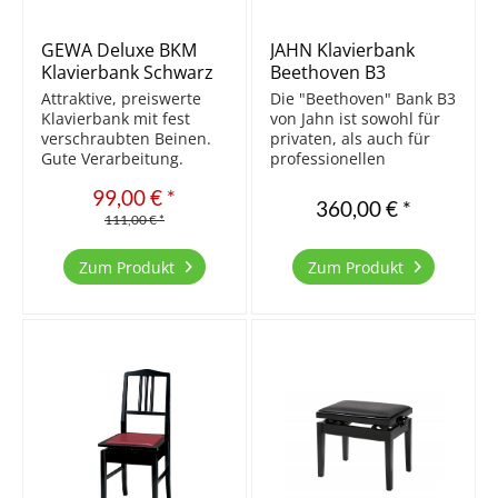
GEWA Deluxe BKM
JAHN Klavierbank
Klavierbank Schwarz
Beethoven B3
matt/Schwarz
Attraktive, preiswerte
Die "Beethoven" Bank B3
Klavierbank mit fest
von Jahn ist sowohl für
verschraubten Beinen.
privaten, als auch für
Gute Verarbeitung.
professionellen
Aktuell die Beste der
Gebrauch geeignet. Das
99,00 € *
preiswerten Bänke.
Design entspricht dem
360,00 € *
Massivholz Sitzfläche
einer klassischen
111,00 € *
Velours Beine mittels
Klavierbank. Die Bank
M10 Schraubdübel mit
wird in Europa aus
Zum Produkt
Zum Produkt
Gestell fixiert stufenlos
massivem Buchenholz
höhenverstellbar...
hergestellt und
überzeugt...