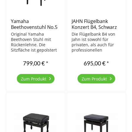
Yamaha
JAHN Flügelbank
Beethovenstuhl No.5
Konzert B4, Schwarz
poliert
Original Yamaha
Die Flügelbank B4 von
Beethoven Stuhl mit
Jahn ist sowohl für
Rückenlehne. Die
privaten, als auch für
Sitzfläche ist gepolstert
professionellen
mit hochwertigem
Gebrauch geeignet. Das
Echtleder in der Farbe
Design entspricht dem
799,00 € *
695,00 € *
Bordeaux. Die
einer klassischen
handwerklich
Flügelbank. Die Bank
ausgereifte Fertigung
wird in Europa aus
Zum Produkt
Zum Produkt
und die präzise
massivem Buchenholz
Mechanik garantieren
hergestellt und
lange Lebensdauer ohne
überzeugt durch...
Wackeln...