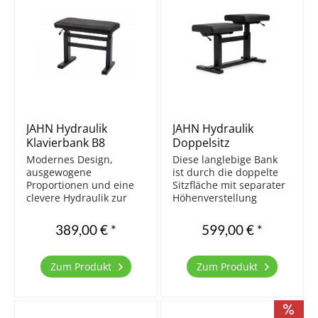
JAHN Hydraulik
JAHN Hydraulik
Klavierbank B8
Doppelsitz
schwarz matt
Klavierbank B8
Modernes Design,
Diese langlebige Bank
Kunstleder schwarz
ausgewogene
ist durch die doppelte
Proportionen und eine
Sitzfläche mit separater
clevere Hydraulik zur
Höhenverstellung
schnellen Verstellung
gerade für den
der Sitzhöhe sind die
Lehrbetrieb und zum
389,00 € *
599,00 € *
Besonderheiten dieser
vierhändigen
Bank. Diese Bank ist
Klavierspiel perfekt
nicht nur funktional,
geeignet. Metallgestell
Zum Produkt
Zum Produkt
sondern auch sehr
einfache Montage stoß-
komfortabel. Somit
und kratzfeste
eignet sie sich...
Pulverbeschichtung...