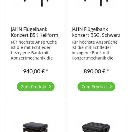
JAHN Flügelbank
JAHN Flügelbank
Konzert B5K Keilform,
Konzert B5G, Schwarz
Schwarz poliert
poliert
Für höchste Ansprüche
Für höchste Ansprüche
ist die mit Echtleder
ist die mit Echtleder
bezogene Bank mit
bezogene Bank mit
Konzertmechanik die
Konzertmechanik die
richtige Wahl. Natürlich
richtige Wahl. Natürlich
ist auch diese Bank in
ist auch diese Bank in
940,00 € *
890,00 € *
Europa aus massivem
Europa aus massivem
Buchenholz gefertigt
Buchenholz gefertigt
und mit einer vierfachen
und mit einer vierfachen
Zum Produkt
Zum Produkt
Polyesterbeschichtung
Polyesterbeschichtung
veredelt. Die Beine...
veredelt. Die Beine...