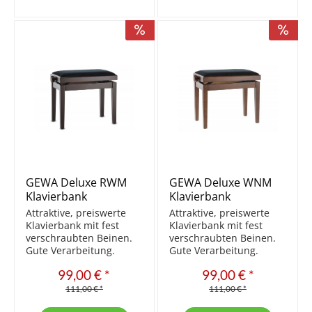
höhenverstellbar...
höhenverstellbar...
GEWA Deluxe RWM
GEWA Deluxe WNM
Klavierbank
Klavierbank
Rosenholz
Nussbaum
Attraktive, preiswerte
Attraktive, preiswerte
matt/Schwarz
matt/Schwarz
Klavierbank mit fest
Klavierbank mit fest
verschraubten Beinen.
verschraubten Beinen.
Gute Verarbeitung.
Gute Verarbeitung.
Aktuell die Beste der
Aktuell die Beste der
99,00 € *
99,00 € *
preiswerten Bänke.
preiswerten Bänke.
Massivholz Sitzfläche
Massivholz Sitzfläche
111,00 € *
111,00 € *
Velours Beine mittels
Velours Beine mittels M8