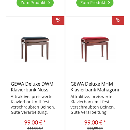
M10 Schraubdübel mit
Schraubdübel mit
Zum Produkt
Zum Produkt
Gestell fixiert stufenlos
Gestell fixiert stufenlos
höhenverstellbar...
höhenverstellbar...
GEWA Deluxe DWM
GEWA Deluxe MHM
Klavierbank Nuss
Klavierbank Mahagoni
dunkel matt/Schwarz
matt/Bordeaux
Attraktive, preiswerte
Attraktive, preiswerte
Klavierbank mit fest
Klavierbank mit fest
verschraubten Beinen.
verschraubten Beinen.
Gute Verarbeitung.
Gute Verarbeitung.
Aktuell die Beste der
Aktuell die Beste der
99,00 € *
99,00 € *
preiswerten Bänke.
preiswerten Bänke.
Massivholz Sitzfläche
Massivholz Sitzfläche
111,00 € *
111,00 € *