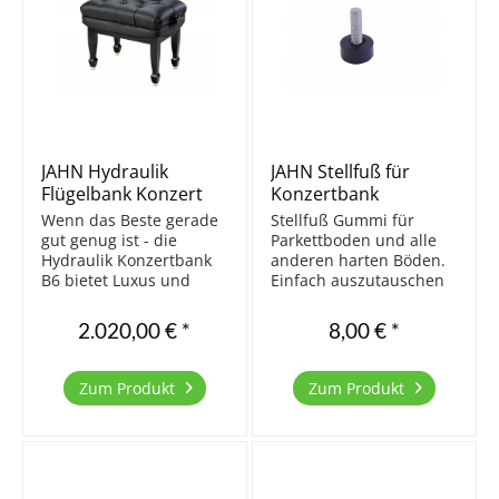
JAHN Hydraulik
JAHN Stellfuß für
Flügelbank Konzert
Konzertbank
B6C Capitonné,
Wenn das Beste gerade
Stellfuß Gummi für
schwarz poliert
gut genug ist - die
Parkettboden und alle
Hydraulik Konzertbank
anderen harten Böden.
B6 bietet Luxus und
Einfach auszutauschen
höchsten Komfort. Die
gegen die harten
Besonderheit dieser
Original Stellfüße. 1
2.020,00 € *
8,00 € *
Bank ist ihre
Stück Gummi schwarz
hydraulische
Gewinde M10 Für JAHN
Höheneinstellung. Die
Modelle B5 und B6
Zum Produkt
Zum Produkt
Sitzfläche hebt sich
Durchmesser: 30 mm 1
automatisch beim
Stück
Drehen der...