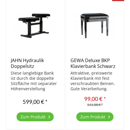
JAHN Hydraulik
GEWA Deluxe BKP
Doppelsitz
Klavierbank Schwarz
Klavierbank B8
poliert/Schwarz
Diese langlebige Bank
Attraktive, preiswerte
Velours
ist durch die doppelte
Klavierbank mit fest
Sitzfläche mit separater
verschraubten Beinen.
Höhenverstellung
Gute Verarbeitung.
gerade für den
Aktuell die Beste der
99,00 € *
Lehrbetrieb und zum
preiswerten Bänke.
599,00 € *
vierhändigen
Massivholz Sitzfläche
111,00 € *
Klavierspiel perfekt
Velours Beine mittels
geeignet. Metallgestell
M10 Schraubdübel mit
Zum Produkt
Zum Produkt
einfache Montage stoß-
Gestell fixiert stufenlos
und kratzfeste
höhenverstellbar...