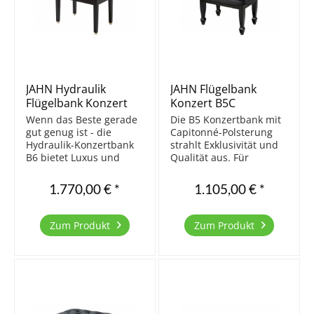
JAHN Hydraulik
JAHN Flügelbank
Flügelbank Konzert
Konzert B5C
B6G, Schwarz poliert
Capitonné, Schwarz
Wenn das Beste gerade
Die B5 Konzertbank mit
poliert
gut genug ist - die
Capitonné-Polsterung
Hydraulik-Konzertbank
strahlt Exklusivität und
B6 bietet Luxus und
Qualität aus. Für
höchsten Komfort. Die
höchste Ansprüche ist
Besonderheit dieser
die mit Echtleder
1.770,00 € *
1.105,00 € *
Bank ist ihre
bezogene Bank mit
hydraulische
Konzertmechanik die
Höheneinstellung. Die
richtige Wahl. Natürlich
Zum Produkt
Zum Produkt
Sitzfläche hebt sich
ist auch diese Bank in
automatisch beim
Europa aus massivem...
Drehen der...