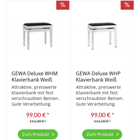
Pulverbeschichtung...
GEWA Deluxe WHM
GEWA Deluxe WHP
Klavierbank Weiß
Klavierbank Weiß
matt/Schwarz
poliert/Schwarz
Attraktive, preiswerte
Attraktive, preiswerte
Klavierbank mit fest
Klavierbank mit fest
verschraubten Beinen.
verschraubten Beinen.
Gute Verarbeitung.
Gute Verarbeitung.
Aktuell die Beste der
Aktuell die Beste der
99,00 € *
99,00 € *
preiswerten Bänke.
preiswerten Bänke.
Massivholz Sitzfläche
Massivholz Sitzfläche
111,00 € *
111,00 € *
Velours Beine mittels
Velours Beine mittels
M10 Schraubdübel mit
M10 Schraubdübel mit
Zum Produkt
Zum Produkt
Gestell fixiert stufenlos
Gestell fixiert stufenlos