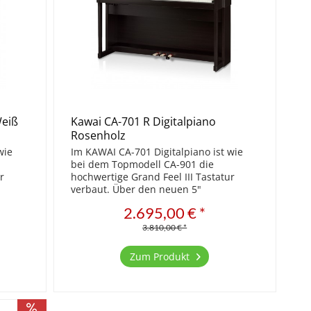
Weiß
Kawai CA-701 R Digitalpiano
Rosenholz
wie
Im KAWAI CA-701 Digitalpiano ist wie
bei dem Topmodell CA-901 die
r
hochwertige Grand Feel III Tastatur
verbaut. Über den neuen 5"
ungen
Touchscreen können alle Einstellungen
2.695,00 € *
en
bequem und einfach vorgenommen
den...
werden. Überzeugen Sie sich von den...
3.810,00 € *
Zum Produkt