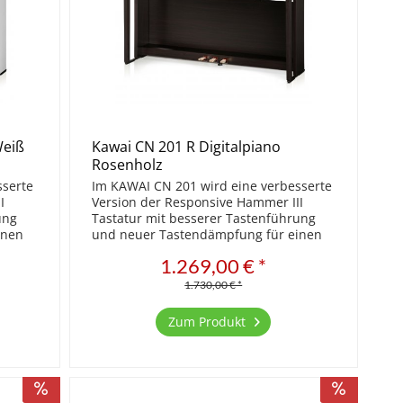
Weiß
Kawai CN 201 R Digitalpiano
Rosenholz
sserte
Im KAWAI CN 201 wird eine verbesserte
I
Version der Responsive Hammer III
ung
Tastatur mit besserer Tastenführung
inen
und neuer Tastendämpfung für einen
Das
leiseren Spielbetrieb verwendet. Das
1.269,00 € *
icht
neue Low Balance Feature ermöglicht
eine intelligente...
1.730,00 € *
Zum Produkt