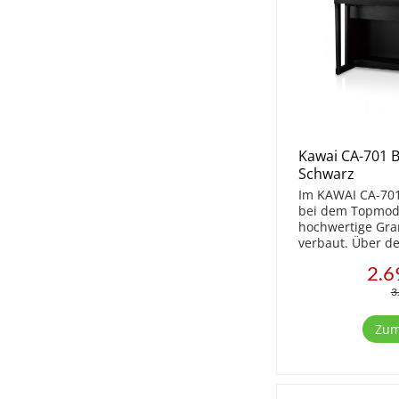
Kawai CA-701 B
Schwarz
Im KAWAI CA-701 
bei dem Topmode
hochwertige Gran
verbaut. Über d
Touchscreen kön
2.6
bequem und ei
werden. Überzeug
3
Zum