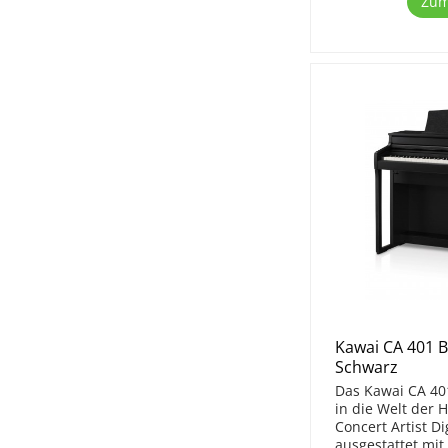
Zum
Druckpunktsimulation
88 Tasten Grand Feel III
Holz
88 Tasten GrandTouch-
S™ Klaviatur mit
Holzelementen (weiße
Tasten) und
Tastenoberflächen aus
synthetischem
Elfenbein/Ebenholz
88 Tasten GrandTouch-
S™ Klaviatur mit
Tastenoberflächen aus
synthetischem
Elfenbein/Ebenholz
88 Tasten
GrandTouch™ Klaviatur
Kawai CA 401 B
mit Holzelementen
(weiße Tasten) und
Schwarz
Tastenoberflächen aus
Das Kawai CA 401
synthetischem
in die Welt der 
Elfenbein/Ebenholz
Concert Artist Di
88 Tasten Hybrid
ausgestattet mit