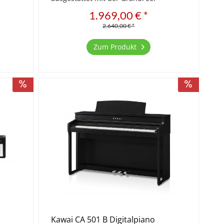
Sensor
Compact Holztastatur mit 3-fach Sensor
1.969,00 € *
und
Technik, Ivory Touch Oberfläche und
Druckpunktsimulation...
2.640,00 € *
Zum Produkt
Kawai CA 501 B Digitalpiano