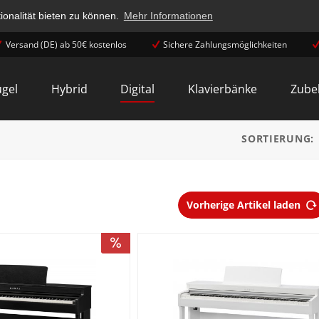
onalität bieten zu können.
Mehr Informationen
Versand (DE) ab 50€ kostenlos
Sichere Zahlungsmöglichkeiten
ügel
Hybrid
Digital
Klavierbänke
Zube
SORTIERUNG:
Vorherige Artikel laden