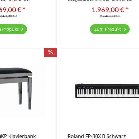
atur mit 3-fach Sensor
Compact Holztastatur mit 3-fach 
69,00 € *
1.969,00 € *
ouch Oberfläche und
Technik, Ivory Touch Oberfläche 
tion...
Druckpunktsimulation...
.640,00 € *
2.640,00 € *
 Produkt
Zum Produkt
KP Klavierbank
Roland FP-30X B Schwarz