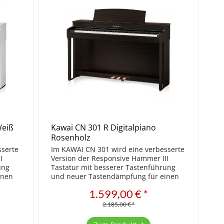
Weiß
Kawai CN 301 R Digitalpiano
Rosenholz
sserte
Im KAWAI CN 301 wird eine verbesserte
I
Version der Responsive Hammer III
ung
Tastatur mit besserer Tastenführung
inen
und neuer Tastendämpfung für einen
Das
leiseren Spielbetrieb verwendet. Das
1.599,00 € *
icht
neue Low Balance Feature ermöglicht
eine intelligente...
2.185,00 € *