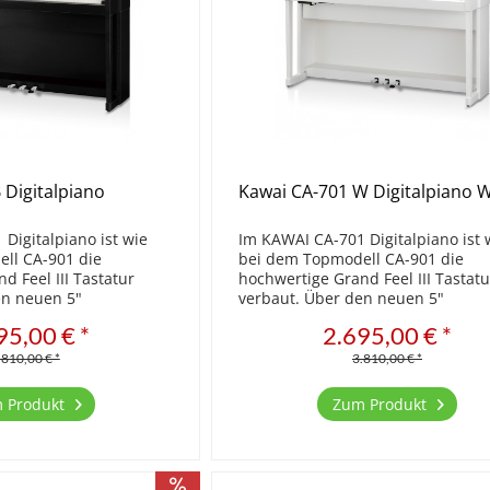
 Digitalpiano
Kawai CA-701 W Digitalpiano 
Digitalpiano ist wie
Im KAWAI CA-701 Digitalpiano ist 
ll CA-901 die
bei dem Topmodell CA-901 die
d Feel III Tastatur
hochwertige Grand Feel III Tastatu
en neuen 5"
verbaut. Über den neuen 5"
nen alle Einstellungen
Touchscreen können alle Einstell
95,00 € *
2.695,00 € *
nfach vorgenommen
bequem und einfach vorgenomm
en Sie sich von den...
werden. Überzeugen Sie sich von 
.810,00 € *
3.810,00 € *
 Produkt
Zum Produkt