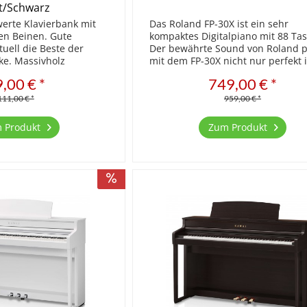
rt/Schwarz
swerte Klavierbank mit
Das Roland FP-30X ist ein sehr
en Beinen. Gute
kompaktes Digitalpiano mit 88 Tas
tuell die Beste der
Der bewährte Sound von Roland p
ke. Massivholz
mit dem FP-30X nicht nur perfekt 
rs Beine mittels M10
kleine Räume, sondern eignet sic
,00 € *
749,00 € *
 Gestell fixiert
für den mobilen Einsatz, zum Beis
erstellbar...
in Schulen. Trotz...
111,00 € *
959,00 € *
 Produkt
Zum Produkt