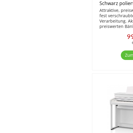
Schwarz polie
Attraktive, prei
fest verschraubt
Verarbeitung. Ak
preiswerten Bän
Sitzfläche Velou
99
Schraubdübel mit
stufenlos höhenv
Zum