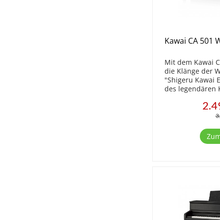
Kawai CA 501 W
Mit dem Kawai C
die Klänge der W
"Shigeru Kawai 
des legendären 
Shigeru Kawai "
2.4
Spielen Sie dies
den natürlichen.
3
Zum