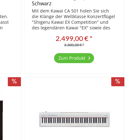
Schwarz
Mit dem Kawai CA 501 holen Sie sich
ten.
die Klänge der Weltklasse Konzertflügel
asst
"Shigeru Kawai EX Competition" und
in
des legendären Kawai "EX" sowie des
h auch
Shigeru Kawai "SK-5" nach Hause.
2.499,00 € *
piel
Spielen Sie diese Flügel und erleben Sie
den natürlichen...
3.300,00 € *
Zum Produkt