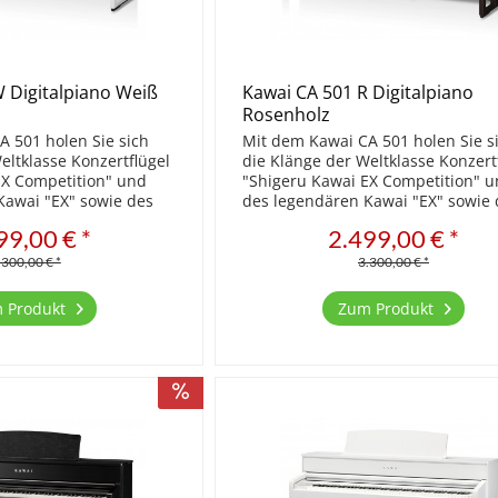
 Digitalpiano Weiß
Kawai CA 501 R Digitalpiano
Rosenholz
A 501 holen Sie sich
Mit dem Kawai CA 501 holen Sie s
eltklasse Konzertflügel
die Klänge der Weltklasse Konzert
EX Competition" und
"Shigeru Kawai EX Competition" 
Kawai "EX" sowie des
des legendären Kawai "EX" sowie 
SK-5" nach Hause.
Shigeru Kawai "SK-5" nach Hause.
99,00 € *
2.499,00 € *
e Flügel und erleben Sie
Spielen Sie diese Flügel und erleb
..
den natürlichen...
.300,00 € *
3.300,00 € *
 Produkt
Zum Produkt