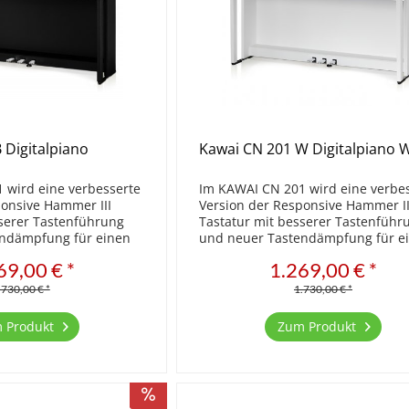
 Digitalpiano
Kawai CN 201 W Digitalpiano 
 wird eine verbesserte
Im KAWAI CN 201 wird eine verbe
ponsive Hammer III
Version der Responsive Hammer II
sserer Tastenführung
Tastatur mit besserer Tastenführ
endämpfung für einen
und neuer Tastendämpfung für e
trieb verwendet. Das
leiseren Spielbetrieb verwendet. 
69,00 € *
1.269,00 € *
e Feature ermöglicht
neue Low Balance Feature ermögl
..
eine intelligente...
.730,00 € *
1.730,00 € *
 Produkt
Zum Produkt