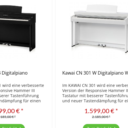
 Digitalpiano
Kawai CN 301 W Digitalpiano 
 wird eine verbesserte
Im KAWAI CN 301 wird eine verbe
ponsive Hammer III
Version der Responsive Hammer II
sserer Tastenführung
Tastatur mit besserer Tastenführ
endämpfung für einen
und neuer Tastendämpfung für e
trieb verwendet. Das
leiseren Spielbetrieb verwendet. 
99,00 € *
1.599,00 € *
e Feature ermöglicht
neue Low Balance Feature ermögl
..
eine intelligente...
.185,00 € *
2.185,00 € *