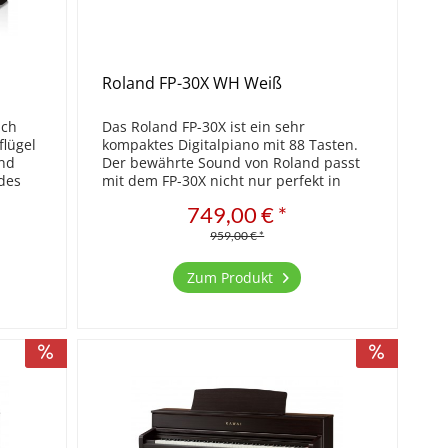
Roland FP-30X WH Weiß
ich
Das Roland FP-30X ist ein sehr
flügel
kompaktes Digitalpiano mit 88 Tasten.
und
Der bewährte Sound von Roland passt
des
mit dem FP-30X nicht nur perfekt in
kleine Räume, sondern eignet sich auch
749,00 € *
en Sie
für den mobilen Einsatz, zum Beispiel
in Schulen. Trotz...
959,00 € *
Zum Produkt