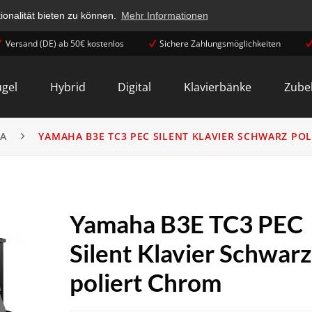
onalität bieten zu können.
Mehr Informationen
Versand (DE) ab 50€ kostenlos
Sichere Zahlungsmöglichkeiten
ügel
Hybrid
Digital
Klavierbänke
Zube
A
YAMAHA B3E TC3 PEC SILENT KLAVIER SCHWARZ PO
Yamaha B3E TC3 PEC
Silent Klavier Schwarz
poliert Chrom