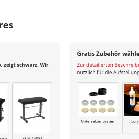
res
Gratis Zubehör wähl
b. zeigt schwarz. Wir
Zur detailierten Beschrei
nützlich für die Aufstellu
Untersetzer System
Cory
K&M 14081
bank