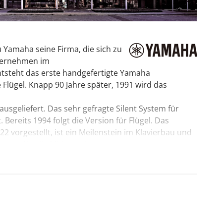
Yamaha seine Firma, die sich zu
ternehmen im
entsteht das erste handgefertigte Yamaha
e Flügel. Knapp 90 Jahre später, 1991 wird das
sgeliefert. Das sehr gefragte Silent System für
. Bereits 1994 folgt die Version für Flügel. Das
22 vorgestellt, ist ein Meilenstein im Klavierbau und
erung für die Mitbewerber.
 Softwarehersteller Steinberg Media Technologies
äufer (Filz)
onsreiche Wiener Klavierfabrik L. Bösendorfer GmbH.