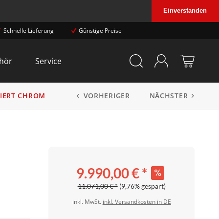
Einverstanden
Schnelle Lieferung
Günstige Preise
hör
Service
VORHERIGER
NÄCHSTER
LIERT CHROM
9.990,00 € *
11.071,00 € *
(9,76% gespart)
inkl. MwSt.
inkl. Versandkosten in DE