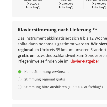
(+ 50,00 €
(+ 240,00 €
(+ 370,00 €
Klavierbank
Beethovenbank
Aufschlag*)
Aufschlag*)
Aufschlag*)
geschraubt
verleimt
Klavierstimmung nach Lieferung **
Das Instrument akklimatisiert sich 8 bis 12 Woche
sollte dann nochmals gestimmt werden.
Wir biet
regional
im Umkreis 35 km um unseren Standort 
gratis an
. bzw. deutschlandweit zum Sonderpreis
Pflegehinweise finden Sie im
Klavier-Ratgeber
Keine Stimmung erwünscht
Stimmung regional gratis
Stimmung bitte ausführen (+ 99,00 € Aufschlag*)