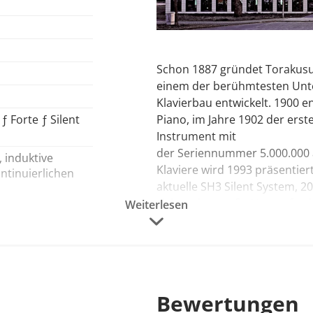
Schon 1887 gründet Torakusu 
sche Induktion
einem der berühmtesten Un
Klavierbau entwickelt. 1900 
Piano, im Jahre 1902 der erst
ƒ Forte ƒ Silent
Instrument mit
der Seriennummer 5.000.000 au
 induktive
Klaviere wird 1993 präsentiert
ntinuierlichen
aktuelle SH3 Silent System, 20
sicher eine große Herausford
Weiterlesen
pling (Yamaha
In 2005 übernahm Yamaha den
rfer Imperial)
 Notenheft "50 Klassiker", Bedienungsanleitung und Tastenl
GmbH und in 2008 die traditi
kl. CFX Grand -
rial) - 3x E-
Produktlinien
 - 1x
e
x Sonstige
Bewertungen
Klaviere