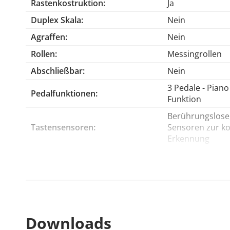
Rastenkostruktion:
Ja
Polyphonie 256 Noten
Duplex Skala:
Nein
12 Stereo Sampling Klänge
Agraffen:
Nein
20 Begleitrhythmen
Berührungsfreie kontinuierliche elektromagneti
Rollen:
Messingrollen
USB Audio Recorder (.WAV)
Abschließbar:
Nein
Bluetooth®
3 Pedale - Piano 
88 Tasten
Pedalfunktionen:
Funktion
3 Pedale
Berührungslose,
Mittleres Pedal mit Kopfhörer-Funktion
Tastensensoren:
Sensoren zur ko
Abmessungen (HxBxT): 121 x 152 x 62 cm
Erkennung
Spieltischhöhe 67 cm
Binaurales Sam
Gewicht 242 kg
Klangerzeugung:
CFX und Bösendo
inkl. Kopfhörer Yamaha HPH-200, Netzteil PA-500,
12 - 3x Piano (in
Bösendorfer Impe
Klänge:
Piano - 2x Organ
Hohe Qualität gepaart mit Top Performanc
Harpsichord - 3
Downloads