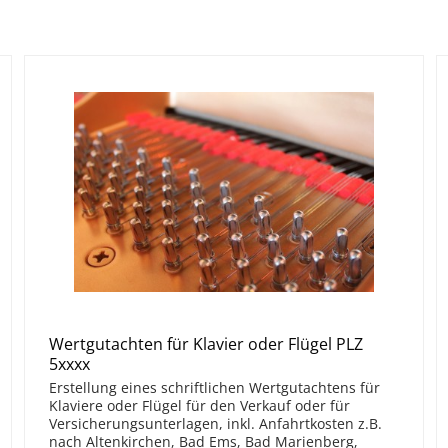
er angestellt sind und das Instrument
mmenhang mit der Erzielung von
Abs. 1 Satz 1 EStG)
 Betriebsausgaben berücksichtigt
rer
t benötigen (§ 8 Abs. 1 Satz 1 EStG)
 oder Flügelstimmung PLZ 6xxxx"
Wertgutachten für Klavier oder Flügel PLZ
5xxxx
Erstellung eines schriftlichen Wertgutachtens für
Klaviere oder Flügel für den Verkauf oder für
Versicherungsunterlagen, inkl. Anfahrtkosten z.B.
nach Altenkirchen, Bad Ems, Bad Marienberg,