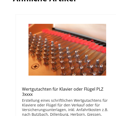
werden, wenn Sie z.B. an einem Konzerthaus/Theat
beruflich benötigen, das Instrument also im Zusa
Einkünften aus nichtselbständiger Arbeit steht (§ 9 
3) Unsere Stimmungs-/ Wartungskosten können als
werden, wenn Sie das Instrument zur Ausübung Ih
gewerblichen/selbständigen/freiberuflichen Tätigkei
Weiterführende Links zu "Klavierstimmung
Weitere Artikel von Demmer
Wertgutachten für Klavier oder Flügel PLZ
3xxxx
Erstellung eines schriftlichen Wertgutachtens für
Klaviere oder Flügel für den Verkauf oder für
Versicherungsunterlagen, inkl. Anfahrtkosten z.B.
nach Butzbach, Dillenburg, Herborn, Giessen,