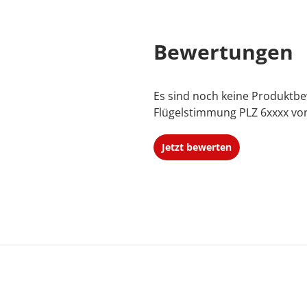
Bewertungen
ser
Auftragsformular
buchen
Es sind noch keine Produktb
nahe Dienstleistungen" und daher
Flügelstimmung PLZ 6xxxx vo
r !
Jetzt bewerten
rrelevanten Rechnung. Das
Finanzen ist per eMail bei uns
ungs- und Modernisierungsmaßnahmen
tskosten aus haushaltsnahen
s 1.200 Euro jährlich, von der
35a Abs. 3 EStG)
s Werbungskosten berücksichtigt