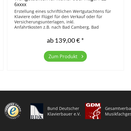
6xxxx
Erstellung eines schriftlichen Wertgutachtens für
Klaviere oder Flügel für den Verkauf oder für
Versicherungsunterlagen, inkl.
Anfahrtkosten z.B. nach Bad Camberg, Bad
Homburg, Darmstadt, Eltville, Frankfurt, Hofheim,
Idstein,...
ab 139,00 € *
Zum Produkt
Bund Deutscher
Gesamtverba
Klavierbauer e.V.
Musikfachges