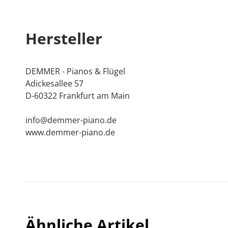
Hersteller
Alternativ können Sie Ihre Stimmung auch über un
DEMMER - Pianos & Flügel
Steuertipp:
Klavierstimmungen sind "haushalts
Adickesallee 57
auch für Privatpersonen von der Steuer absetzba
D-60322 Frankfurt am Main
Wir garantieren Ihnen die Ausstellung einer steue
info@demmer-piano.de
Anwendungsschreiben des Bundesministeriums für 
www.demmer-piano.de
erhältlich.
1) Von Aufwendungen für Renovierungs-, Erhalt
in einem privaten Haushalt können 20 % der Arbei
Dienstleistungen (Handwerkerleistungen), höchsten
tariflichen Einkommensteuer abgezogen werden (§ 
Ähnliche Artikel
2) Unsere Stimmungs-/ Wartungskosten können al