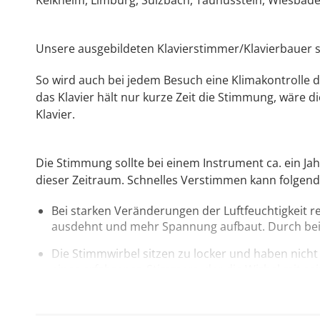
Kelkheim, Limburg, Sulzbach, Taunusstein, Wiesbade
Unsere ausgebildeten Klavierstimmer/Klavierbauer st
So wird auch bei jedem Besuch eine Klimakontrolle 
das Klavier hält nur kurze Zeit die Stimmung, wäre
Klavier.
Die Stimmung sollte bei einem Instrument ca. ein Jah
dieser Zeitraum. Schnelles Verstimmen kann folgen
Bei starken Veränderungen der Luftfeuchtigkeit 
ausdehnt und mehr Spannung aufbaut. Durch beid
Die Stimmwirbel sitzen zu locker und haben nich
eines erfahrenen Stimmers, der die Wirbel mit 
Der Gußrahmen ist gerissen. Das Klavier ist unbr