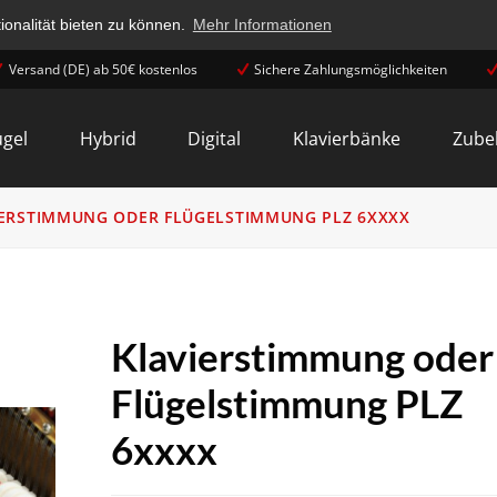
onalität bieten zu können.
Mehr Informationen
Versand (DE) ab 50€ kostenlos
Sichere Zahlungsmöglichkeiten
ügel
Hybrid
Digital
Klavierbänke
Zube
IERSTIMMUNG ODER FLÜGELSTIMMUNG PLZ 6XXXX
Klavierstimmung oder
Flügelstimmung PLZ
6xxxx