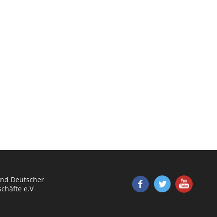
nd Deutscher
chäfte e.V