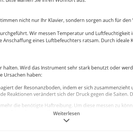
n. Bitte wählen Sie Ihren Wohnort aus.
immen nicht nur Ihr Klavier, sondern sorgen auch für den 
durchgeführt. Wir messen Temperatur und Luftfeuchtigkeit 
 die Anschaffung eines Luftbefeuchters ratsam. Durch idea
r halten. Wird das Instrument sehr stark benutzt oder werde
de Ursachen haben:
reagiert der Resonanzboden, indem er sich zusammenzieht u
e Reaktionen verändert sich der Druck gegen die Saiten. 
t mehr die benötigte Haftreibung. Um diese messen zu kön
seinem Stimmhammer überprüft.
Weiterlesen
auchbar.