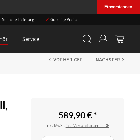
Einverstanden
Schnelle Lieferung
Günstige Preise
hör
Service
VORHERIGER
NÄCHSTER
l,
589,90 € *
inkl. MwSt.
inkl. Versandkosten in DE