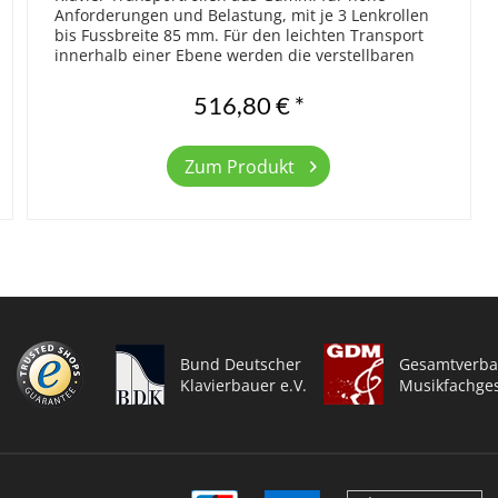
Anforderungen und Belastung, mit je 3 Lenkrollen
bis Fussbreite 85 mm. Für den leichten Transport
innerhalb einer Ebene werden die verstellbaren
Rollenböcke mit dem Klaviersockel...
516,80 € *
Zum Produkt
Bund Deutscher
Gesamtverba
Klavierbauer e.V.
Musikfachges