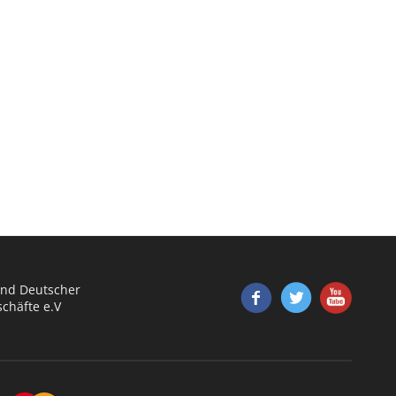
nd Deutscher
chäfte e.V