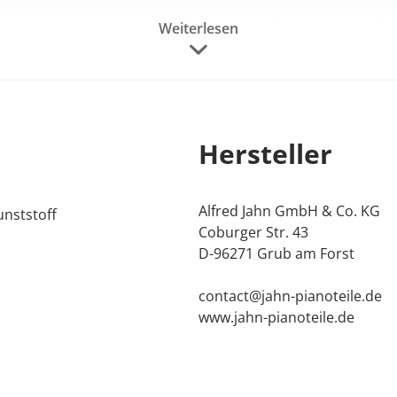
Weiterlesen
Hersteller
Alfred Jahn GmbH & Co. KG
unststoff
Coburger Str. 43
D-96271 Grub am Forst
contact@jahn-pianoteile.de
en die durch Rollen oder Transporthilfen verursacht werde
www.jahn-pianoteile.de
n Sie unsicher sind, welche Rollen Sie benötigen.
Metall, Hartgummi-Rollen"