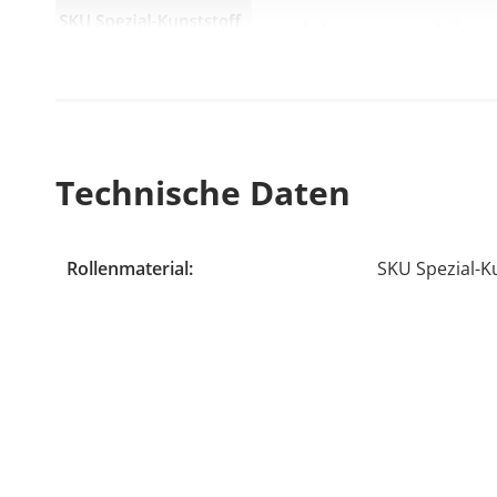
Technische Daten
Rollenmaterial:
SKU Spezial-K
Wir übernehmen keine Haftung für eventuelle Schäd
gesehen werden. Lassen Sie sich von uns beraten wen
Weiterführende Links zu "Transportkarren 