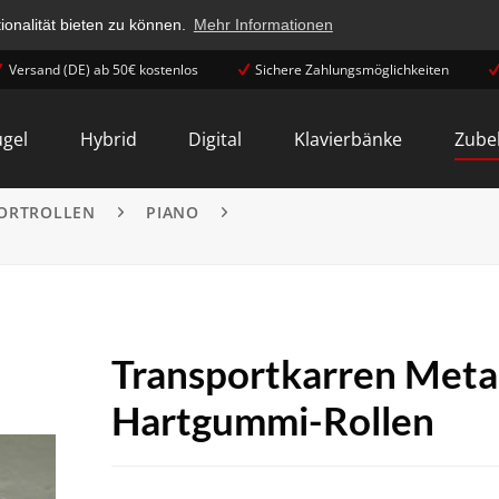
onalität bieten zu können.
Mehr Informationen
Versand (DE) ab 50€ kostenlos
Sichere Zahlungsmöglichkeiten
ügel
Hybrid
Digital
Klavierbänke
Zube
ORTROLLEN
PIANO
Transportkarren Metal
Hartgummi-Rollen