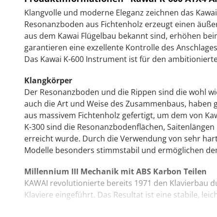
Klangvolle und moderne Eleganz zeichnen das Kawai 
Resonanzboden aus Fichtenholz erzeugt einen äußert
aus dem Kawai Flügelbau bekannt sind, erhöhen beim
garantieren eine exzellente Kontrolle des Anschlage
Das Kawai K-600 Instrument ist für den ambitioniert
Klangkörper
Der Resonanzboden und die Rippen sind die wohl wi
auch die Art und Weise des Zusammenbaus, haben gro
aus massivem Fichtenholz gefertigt, um dem von Ka
K-300 sind die Resonanzbodenflächen, Saitenlängen u
erreicht wurde. Durch die Verwendung von sehr hart
Modelle besonders stimmstabil und ermöglichen dem
Millennium III Mechanik mit ABS Karbon Teilen
KAWAI revolutionierte bereits 1971 den Klavierbau d
Klaviere eingeführt. Das Resultat ist eine stabile, l
Die Integration von Karbonfasern in den von Kawai e