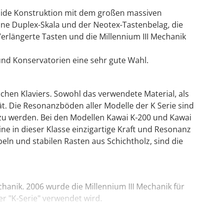
olide Konstruktion mit dem großen massiven
ne Duplex-Skala und der Neotex-Tastenbelag, die
erlängerte Tasten und die Millennium III Mechanik
und Konservatorien eine sehr gute Wahl.
en Klaviers. Sowohl das verwendete Material, als
. Die Resonanzböden aller Modelle der K Serie sind
zu werden. Bei den Modellen Kawai K-200 und Kawai
ne in dieser Klasse einzigartige Kraft und Resonanz
n und stabilen Rasten aus Schichtholz, sind die
hanik. 2006 wurde die Millennium III Mechanik für
er "K-Serie" verwendet wird.
araus hergestellten Mechanikteilen eine bisher