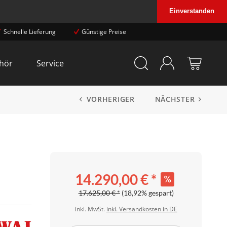
Einverstanden
Schnelle Lieferung
Günstige Preise
hör
Service
VORHERIGER
NÄCHSTER
14.290,00 € *
17.625,00 € *
(18,92% gespart)
inkl. MwSt.
inkl. Versandkosten in DE