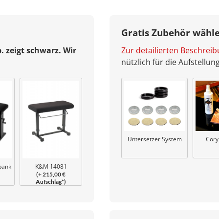
Gratis Zubehör wähl
b. zeigt schwarz. Wir
Zur detailierten Beschrei
nützlich für die Aufstellu
Untersetzer System
Cory
K&M 14081
bank
(+ 215,00 €
Klavierbank Uplift
Aufschlag*)