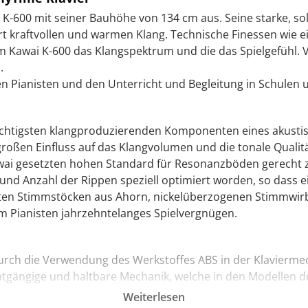
K-600 mit seiner Bauhöhe von 134 cm aus. Seine starke, s
 kraftvollen und warmen Klang. Technische Finessen wie ei
 Kawai K-600 das Klangspektrum und die das Spielgefühl. V
s.
en Pianisten und den Unterricht und Begleitung in Schulen 
chtigsten klangproduzierenden Komponenten eines akustisch
ßen Einfluss auf das Klangvolumen und die tonale Qualität
wai gesetzten hohen Standard für Resonanzböden gerecht 
nd Anzahl der Rippen speziell optimiert worden, so dass ei
en Stimmstöcken aus Ahorn, nickelüberzogenen Stimmwirbel
 Pianisten jahrzehntelanges Spielvergnügen.
urch die Verwendung des Werkstoffes ABS in der Klaviermec
eichtgängige und haltbare Mechanik, welche in den Modellen d
Weiterlesen
ntwickelten und patentierten Werkstoff ABS verleiht allen d