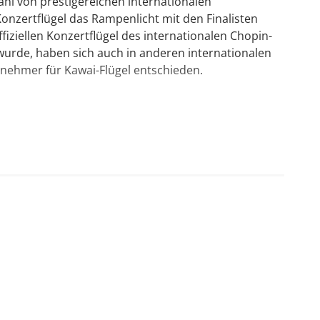
ahl von prestigereichen internationalen
nzertflügel das Rampenlicht mit den Finalisten
ffiziellen Konzertflügel des internationalen Chopin-
urde, haben sich auch in anderen internationalen
nehmer für Kawai-Flügel entschieden.
her Produktion, für den Einsteiger und
her Produktion, wird auch hohen Ansprüchen
duktion, für den Einsteiger und Wiedereinsteiger
)
n beispielsweise Kinder Tonleitern üben, während
uktion, die Serie für anspruchsvolle Spieler
ann - nach einer gewissen Dauer - den ein oder