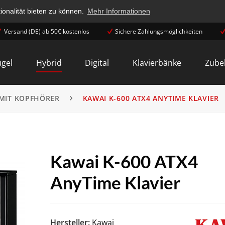
onalität bieten zu können.
Mehr Informationen
Versand (DE) ab 50€ kostenlos
Sichere Zahlungsmöglichkeiten
ügel
Hybrid
Digital
Klavierbänke
Zube
 MIT KOPFHÖRER
KAWAI K-600 ATX4 ANYTIME KLAVIER
Kawai K-600 ATX4
AnyTime Klavier
Hersteller:
Kawai