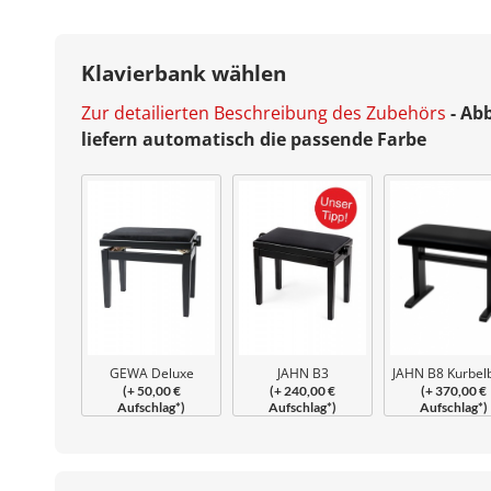
Klavierbank wählen
Zur detailierten Beschreibung des Zubehörs
- Ab
liefern automatisch die passende Farbe
GEWA Deluxe
JAHN B3
JAHN B8 Kurbel
(+ 50,00 €
(+ 240,00 €
(+ 370,00 €
Klavierbank
Beethovenbank
Aufschlag*)
Aufschlag*)
Aufschlag*)
geschraubt
verleimt