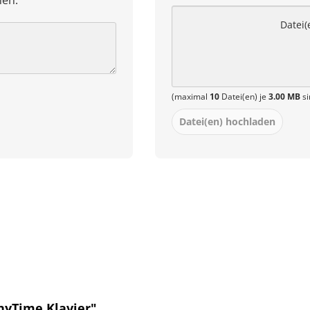
hen.
Datei(
(maximal
10
Datei(en) je
3.00 MB
si
Datei(en) hochladen
nyTime Klavier"