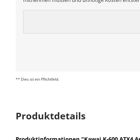
mitnehmen müssen und unnötige Kosten entste
** Dies ist ein Pflichtfeld.
Produktdetails
Produktinformationen "Kawai K-600 ATX4 A