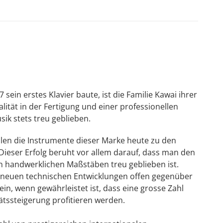
wirkung praktisch verlustfrei übertragen wird - was in
t. Andersherum: die zusätzliche Festigkeit von ABS
g weniger Kraftaufwand mehr Entfaltungs- und
nde und die Oberfläche des Flügels vor
önnten.
 sein erstes Klavier baute, ist die Familie Kawai ihrer
lität in der Fertigung und einer professionellen
ik stets treu geblieben.
len die Instrumente dieser Marke heute zu den
Dieser Erfolg beruht vor allem darauf, dass man den
 handwerklichen Maßstäben treu geblieben ist.
n neuen technischen Entwicklungen offen gegenüber
in, wenn gewährleistet ist, dass eine grosse Zahl
tssteigerung profitieren werden.