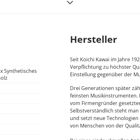
sgerichtete Anordnung der Fasern hat zur Folge, daß Kraftein
n, traditionellen Holzmechaniken um ein Vielfaches übertriff
er zu minimieren - und bietet dem Spieler bei gleichzeiti
Hersteller
it einem zweifachen Dämpfungsmechanismus schützt die Hä
tzliches Zuschlagen der Tastenklappe verursacht werden k
Seit Koichi Kawai im Jahre 1927
Verpflichtung zu höchster Qua
x Synthetisches
Einstellung gegenüber der Mus
olz
n umgestellt.
Drei Generationen später zäh
feinsten Musikinstrumenten. 
vom Firmengründer gesetzten
Selbstverständlich steht ma
und setzt neue Technologien e
von Menschen von der Qualitä