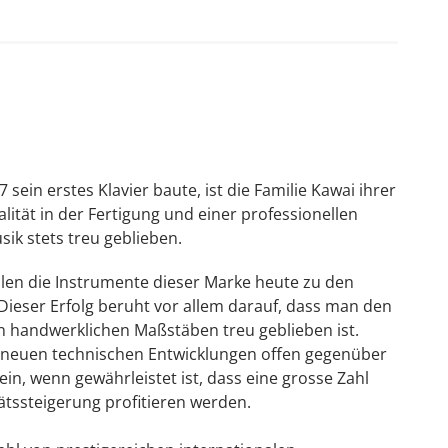
g weniger Kraftaufwand mehr Entfaltungs- und
nde und die Oberfläche des Flügels vor
önnten.
 sein erstes Klavier baute, ist die Familie Kawai ihrer
lität in der Fertigung und einer professionellen
ik stets treu geblieben.
len die Instrumente dieser Marke heute zu den
Dieser Erfolg beruht vor allem darauf, dass man den
 handwerklichen Maßstäben treu geblieben ist.
n neuen technischen Entwicklungen offen gegenüber
in, wenn gewährleistet ist, dass eine grosse Zahl
tssteigerung profitieren werden.