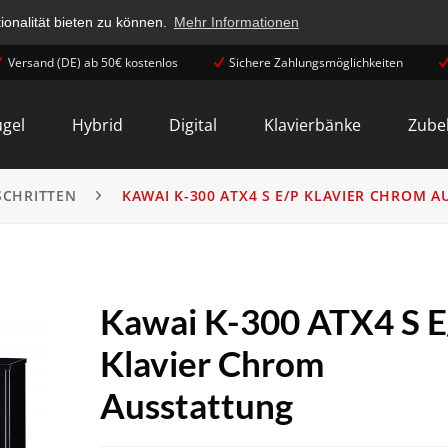
onalität bieten zu können.
Mehr Informationen
Versand (DE) ab 50€ kostenlos
Sichere Zahlungsmöglichkeiten
ügel
Hybrid
Digital
Klavierbänke
Zube
SCHRITTEN
KAWAI K-300 ATX4 S E/P KLAVIER CHROM 
Kawai K-300 ATX4 S E
Klavier Chrom
Ausstattung