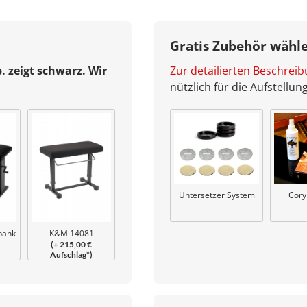
Gratis Zubehör wähl
b. zeigt schwarz. Wir
Zur detailierten Beschrei
nützlich für die Aufstellu
Untersetzer System
Cory
K&M 14081
bank
(+ 215,00 €
Klavierbank Uplift
Aufschlag*)