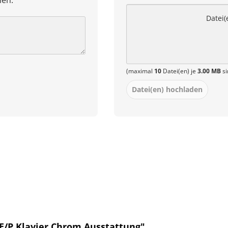
hen.
Datei(
(maximal
10
Datei(en) je
3.00 MB
si
Datei(en) hochladen
E/P Klavier Chrom Ausstattung"