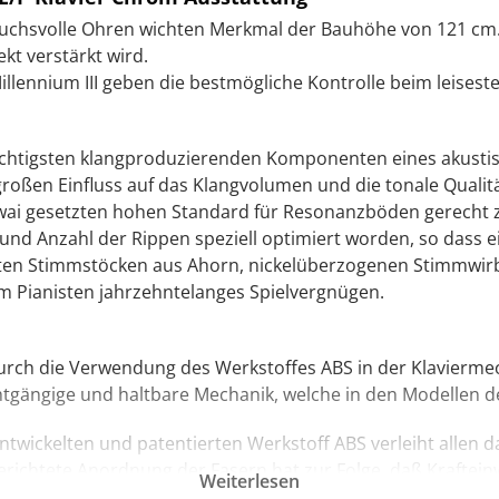
ruchsvolle Ohren wichten Merkmal der Bauhöhe von 121 cm. 
t verstärkt wird.
illennium III geben die bestmögliche Kontrolle beim leisest
chtigsten klangproduzierenden Komponenten eines akustisch
ßen Einfluss auf das Klangvolumen und die tonale Qualität
wai gesetzten hohen Standard für Resonanzböden gerecht 
nd Anzahl der Rippen speziell optimiert worden, so dass ei
en Stimmstöcken aus Ahorn, nickelüberzogenen Stimmwirbel
 Pianisten jahrzehntelanges Spielvergnügen.
urch die Verwendung des Werkstoffes ABS in der Klaviermec
eichtgängige und haltbare Mechanik, welche in den Modellen d
ntwickelten und patentierten Werkstoff ABS verleiht allen d
sgerichtete Anordnung der Fasern hat zur Folge, daß Kraftein
Weiterlesen
n, traditionellen Holzmechaniken um ein Vielfaches übertriff