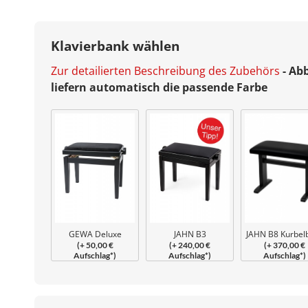
Klavierbank wählen
Zur detailierten Beschreibung des Zubehörs
- Ab
liefern automatisch die passende Farbe
GEWA Deluxe
JAHN B3
JAHN B8 Kurbel
(+ 50,00 €
(+ 240,00 €
(+ 370,00 €
Klavierbank
Beethovenbank
Aufschlag*)
Aufschlag*)
Aufschlag*)
geschraubt
verleimt