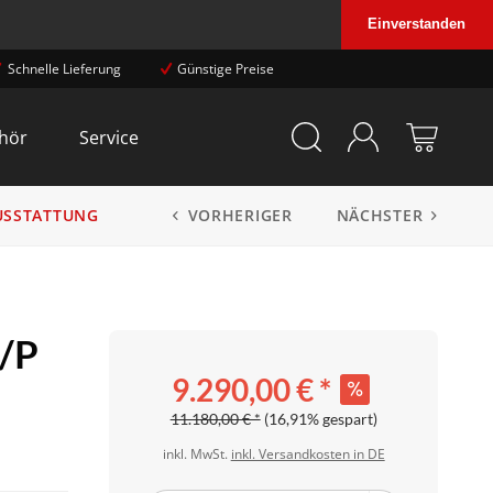
Einverstanden
Schnelle Lieferung
Günstige Preise
hör
Service
VORHERIGER
NÄCHSTER
AUSSTATTUNG
/P
9.290,00 € *
11.180,00 € *
(16,91% gespart)
inkl. MwSt.
inkl. Versandkosten in DE