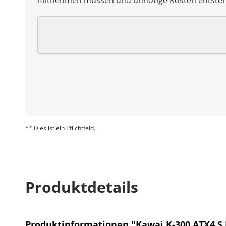
mitnehmen müssen und unnötige Kosten entste
** Dies ist ein Pflichtfeld.
Produktdetails
Produktinformationen "Kawai K-300 ATX4 S 