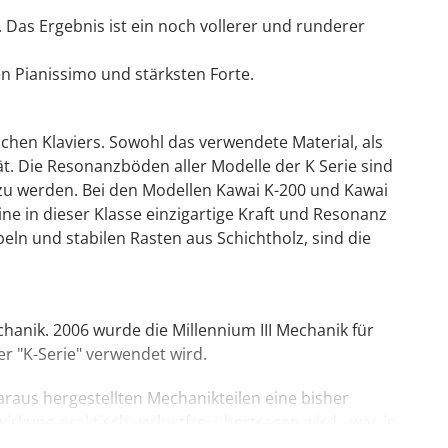
Das Ergebnis ist ein noch vollerer und runderer
en Pianissimo und stärksten Forte.
en Klaviers. Sowohl das verwendete Material, als
. Die Resonanzböden aller Modelle der K Serie sind
zu werden. Bei den Modellen Kawai K-200 und Kawai
ne in dieser Klasse einzigartige Kraft und Resonanz
n und stabilen Rasten aus Schichtholz, sind die
hanik. 2006 wurde die Millennium III Mechanik für
er "K-Serie" verwendet wird.
araus hergestellten Mechanikteilen eine bisher
wirkung praktisch verlustfrei übertragen wird - was in
t. Andersherum: die zusätzliche Festigkeit von ABS