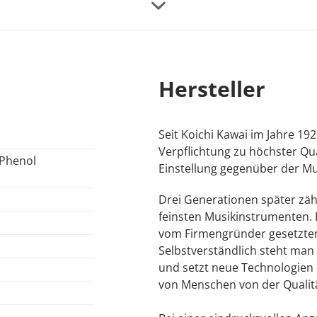
er zu minimieren - und bietet dem Spieler bei gleichzeiti
it einem zweifachen Dämpfungsmechanismus schützt die Hä
Hersteller
tzliches Zuschlagen der Tastenklappe verursacht werden k
Seit Koichi Kawai im Jahre 1927
n umgestellt.
Verpflichtung zu höchster Qua
/Phenol
Einstellung gegenüber der Mus
Drei Generationen später zäh
feinsten Musikinstrumenten. 
vom Firmengründer gesetzten
Selbstverständlich steht ma
und setzt neue Technologien e
von Menschen von der Qualitä