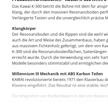
Das Kawai K-300 betritt die Bühne mit dem für ansp
Klang, der durch den massiven Resonanzboden perfek
Verlängerte Tasten und die unvergleichlich präzise M
Klangkörper
Der Resonanzboden und die Rippen sind die wohl wi
auch die Art und Weise des Zusammenbaus, haben gro
aus massivem Fichtenholz gefertigt, um dem von Ka
K-300 sind die Resonanzbodenflächen, Saitenlängen u
erreicht wurde. Durch die Verwendung von sehr hart
Modelle besonders stimmstabil und ermöglichen dem
Millennium III Mechanik mit ABS Karbon Teilen
KAWAI revolutionierte bereits 1971 den Klavierbau d
Klaviere eingeführt. Das Resultat ist eine stabile, l
Die Integration von Karbonfasern in den von Kawai e
unerreichte Stabilität und Festigkeit. Die gezielt au
Bezug auf Stabilität und Langlebigkeit alle bisherige