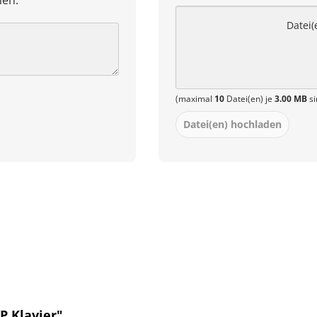
hen.
Datei(
(maximal
10
Datei(en) je
3.00 MB
si
Datei(en) hochladen
P Klavier"