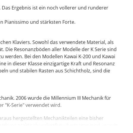
Das Ergebnis ist ein noch vollerer und runderer
en Pianissimo und stärksten Forte.
en Klaviers. Sowohl das verwendete Material, als
. Die Resonanzböden aller Modelle der K Serie sind
zu werden. Bei den Modellen Kawai K-200 und Kawai
ne in dieser Klasse einzigartige Kraft und Resonanz
n und stabilen Rasten aus Schichtholz, sind die
hanik. 2006 wurde die Millennium III Mechanik für
er "K-Serie" verwendet wird.
araus hergestellten Mechanikteilen eine bisher
wirkung praktisch verlustfrei übertragen wird - was in
t. Andersherum: die zusätzliche Festigkeit von ABS