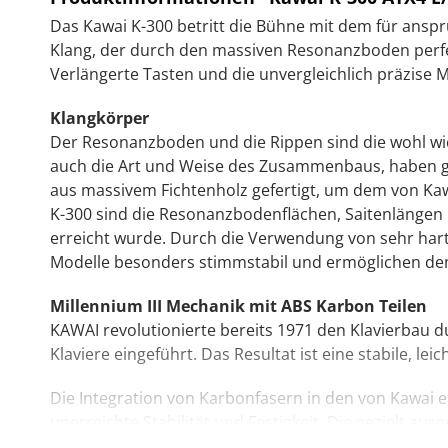
Das Kawai K-300 betritt die Bühne mit dem für ansp
Klang, der durch den massiven Resonanzboden perfek
Verlängerte Tasten und die unvergleichlich präzise M
Klangkörper
Der Resonanzboden und die Rippen sind die wohl wi
auch die Art und Weise des Zusammenbaus, haben gro
aus massivem Fichtenholz gefertigt, um dem von Ka
K-300 sind die Resonanzbodenflächen, Saitenlängen u
erreicht wurde. Durch die Verwendung von sehr hart
Modelle besonders stimmstabil und ermöglichen dem
Millennium III Mechanik mit ABS Karbon Teilen
KAWAI revolutionierte bereits 1971 den Klavierbau d
Klaviere eingeführt. Das Resultat ist eine stabile, l
Die Integration von Karbonfasern in den von Kawai e
unerreichte Stabilität und Festigkeit. Die gezielt au
Bezug auf Stabilität und Langlebigkeit alle bisherige