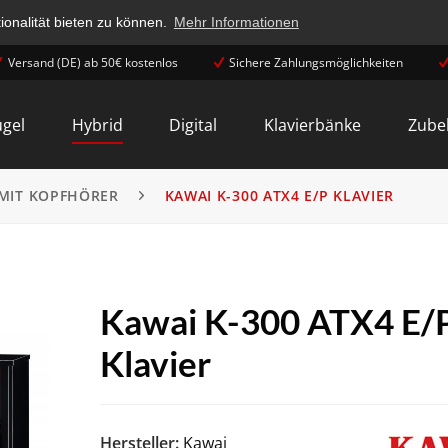
onalität bieten zu können.
Mehr Informationen
Versand (DE) ab 50€ kostenlos
Sichere Zahlungsmöglichkeiten
ügel
Hybrid
Digital
Klavierbänke
Zube
 MIT KOPFHÖRER
KAWAI K-300 ATX4 E/P KLAVIER
Kawai K-300 ATX4 E/
Klavier
Hersteller:
Kawai