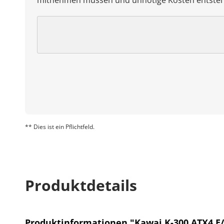
mitnehmen müssen und unnötige Kosten entste
** Dies ist ein Pflichtfeld.
Produktdetails
Produktinformationen "Kawai K-300 ATX4 E/