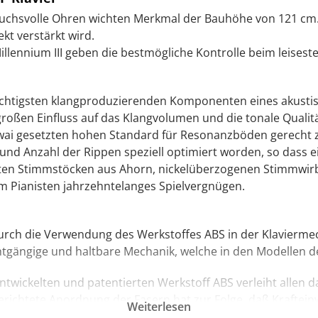
ruchsvolle Ohren wichten Merkmal der Bauhöhe von 121 cm. 
t verstärkt wird.
illennium III geben die bestmögliche Kontrolle beim leisest
chtigsten klangproduzierenden Komponenten eines akustisch
ßen Einfluss auf das Klangvolumen und die tonale Qualität
wai gesetzten hohen Standard für Resonanzböden gerecht 
nd Anzahl der Rippen speziell optimiert worden, so dass ei
en Stimmstöcken aus Ahorn, nickelüberzogenen Stimmwirbel
 Pianisten jahrzehntelanges Spielvergnügen.
urch die Verwendung des Werkstoffes ABS in der Klaviermec
eichtgängige und haltbare Mechanik, welche in den Modellen d
ntwickelten und patentierten Werkstoff ABS verleiht allen d
sgerichtete Anordnung der Fasern hat zur Folge, daß Kraftein
Weiterlesen
n, traditionellen Holzmechaniken um ein Vielfaches übertriff