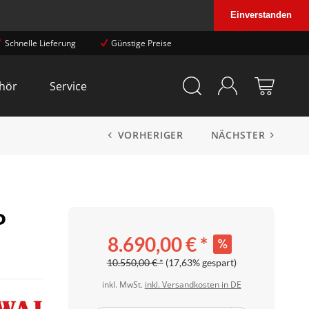
Einverstanden
Schnelle Lieferung
Günstige Preise
hör
Service
VORHERIGER
NÄCHSTER
P
8.690,00 € *
10.550,00 € *
(17,63% gespart)
inkl. MwSt.
inkl. Versandkosten in DE