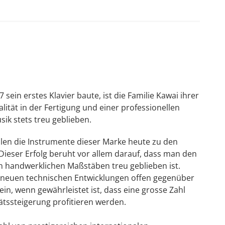
g weniger Kraftaufwand mehr Entfaltungs- und
nde und die Oberfläche des Flügels vor
önnten.
 sein erstes Klavier baute, ist die Familie Kawai ihrer
lität in der Fertigung und einer professionellen
ik stets treu geblieben.
len die Instrumente dieser Marke heute zu den
Dieser Erfolg beruht vor allem darauf, dass man den
 handwerklichen Maßstäben treu geblieben ist.
n neuen technischen Entwicklungen offen gegenüber
in, wenn gewährleistet ist, dass eine grosse Zahl
tssteigerung profitieren werden.