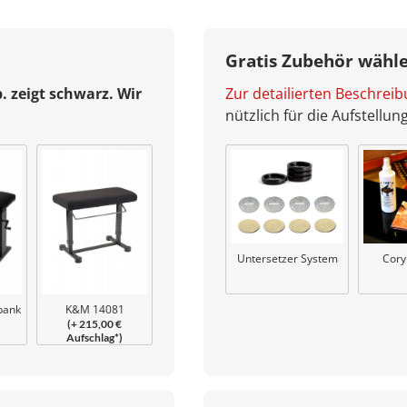
Gratis Zubehör wähl
b. zeigt schwarz. Wir
Zur detailierten Beschrei
nützlich für die Aufstellu
Untersetzer System
Cory
K&M 14081
bank
(+ 215,00 €
Klavierbank Uplift
Aufschlag*)