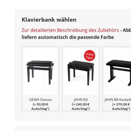
Klavierbank wählen
Zur detailierten Beschreibung des Zubehörs
- Ab
liefern automatisch die passende Farbe
GEWA Deluxe
JAHN B3
JAHN B8 Kurbel
(+ 50,00 €
(+ 240,00 €
(+ 370,00 €
Klavierbank
Beethovenbank
Aufschlag*)
Aufschlag*)
Aufschlag*)
geschraubt
verleimt