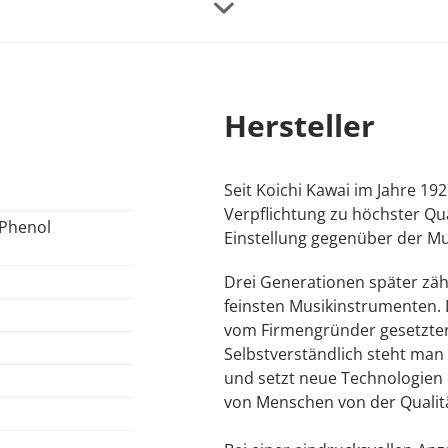
er zu minimieren - und bietet dem Spieler bei gleichzeiti
it einem zweifachen Dämpfungsmechanismus schützt die Hä
Hersteller
tzliches Zuschlagen der Tastenklappe verursacht werden k
Seit Koichi Kawai im Jahre 1927
n umgestellt.
Verpflichtung zu höchster Qua
/Phenol
Einstellung gegenüber der Mus
Drei Generationen später zäh
feinsten Musikinstrumenten. 
vom Firmengründer gesetzten
Selbstverständlich steht ma
und setzt neue Technologien e
von Menschen von der Qualitä