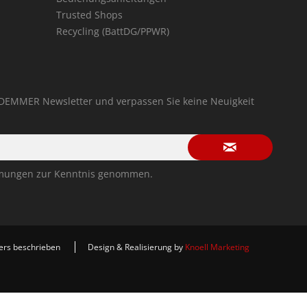
Trusted Shops
Recycling (BattDG/PPWR)
 DEMMER Newsletter und verpassen Sie keine Neuigkeit
mmungen
zur Kenntnis genommen.
ers beschrieben
Design & Realisierung by
Knoell Marketing