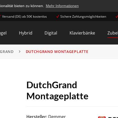
onalität bieten zu können.
Mehr Informationen
Versand (DE) ab 50€ kostenlos
Sichere Zahlungsmöglichkeiten
ügel
Hybrid
Digital
Klavierbänke
Zube
GRAND
DUTCHGRAND MONTAGEPLATTE
DutchGrand
Montageplatte
Hersteller:
Demmer