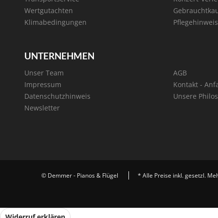
Wertgutachten
Gebrauchtka
Klimabedingungen
Pflegehinweis
UNTERNEHMEN
Unser Team
AGB
Impressum
Kontakt - Anf
Datenschutzhinweis
Unsere Philo
Newsletter
© Demmer - Pianos & Flügel
* Alle Preise inkl. gesetzl. M
Widerruf erklären