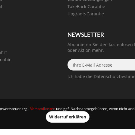
uf
TakeBack-Garantie
Upgrade-Garantie
NEWSLETTER
Abonnieren Sie den kostenlosen
oder Aktion mehr.
ahrt
sophie
Ich habe die
Datenschutzbesti
ehrwertsteuer zzgl.
Versandkosten
und ggf. Nachnahmegebühren, wenn nicht and
Widerruf erklären