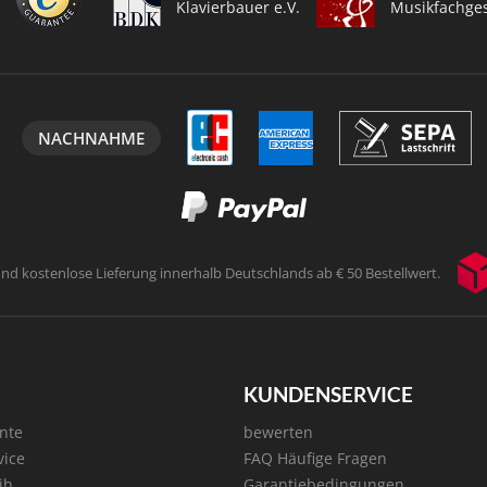
Klavierbauer e.V.
Musikfachges
NACHNAHME
und kostenlose Lieferung innerhalb
Deutschlands ab € 50 Bestellwert.
KUNDENSERVICE
nte
bewerten
vice
FAQ Häufige Fragen
ih
Garantiebedingungen