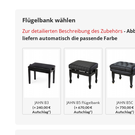
Flügelbank wählen
Zur detailierten Beschreibung des Zubehörs
- Ab
liefern automatisch die passende Farbe
JAHN B3
JAHN B5 Flügelbank
JAHN B5C
(+ 240,00 €
(+ 670,00 €
(+ 750,00 €
Beethovenbank
Konzert
Flügelbank
Aufschlag*)
Aufschlag*)
Aufschlag*)
Capitonné