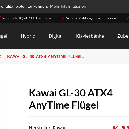
onalität bieten zu können.
Mehr Informationen
Versand (DE) ab 50€ kostenlos
Sichere Zahlungsmöglichkeiten
ügel
Hybrid
Digital
Klavierbänke
Zube
KAWAI GL-30 ATX4 ANYTIME FLÜGEL
Kawai GL-30 ATX4
AnyTime Flügel
Hersteller:
Kawai