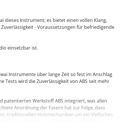
dieses Instrument; es bietet einen vollen Klang,
 Zuverlässigkeit - Voraussetzungen für befriedigende
io einsetzbar ist.
awai Instrumente über lange Zeit so fest im Anschlag
 Tests wird die Zuverlässigkeit von ABS seit mehr
 patentierten Werkstoff ABS integriert, was allen
richtete Anordnung der Fasern hat zur Folge, dass
igen, traditionellen Holzmechaniken um ein Vielfaches
mmer zu minimieren - und bietet dem Spieler bei