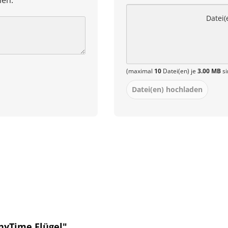
hen.
Datei(
(maximal
10
Datei(en) je
3.00 MB
si
Datei(en) hochladen
nyTime Flügel"