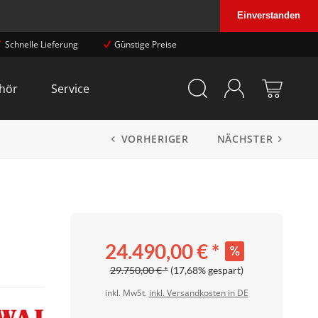
Einverstanden
Schnelle Lieferung
Günstige Preise
hör
Service
VORHERIGER
NÄCHSTER
24.490,00 € *
29.750,00 € *
(17,68% gespart)
inkl. MwSt.
inkl. Versandkosten in DE