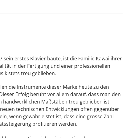
komponenten, die von Kawai mit dem Ziel neu
chanik, bis hin zur unter dem Mikroskop gestalteten
eglied zwischen Künstler und Musik herzustellen.
 doch die Leichtigkeit des Ausdrucks besonders im
 sein erstes Klavier baute, ist die Familie Kawai ihrer
er Resonanzboden wird aus massiver Fichte mit sehr
lität in der Fertigung und einer professionellen
tet wurde, um Kawai's hohe Ansprüche an das
ik stets treu geblieben.
len die Instrumente dieser Marke heute zu den
Dieser Erfolg beruht vor allem darauf, dass man den
eihen.
 handwerklichen Maßstäben treu geblieben ist.
n neuen technischen Entwicklungen offen gegenüber
in, wenn gewährleistet ist, dass eine grosse Zahl
ßere Einheitlichkeit des Tons und der tatsächlich
tssteigerung profitieren werden.