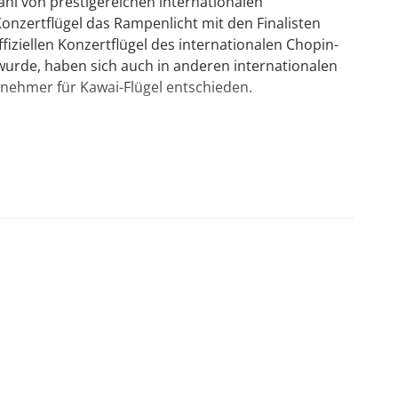
ahl von prestigereichen internationalen
nzertflügel das Rampenlicht mit den Finalisten
nde und die Oberfläche des Flügels vor
ffiziellen Konzertflügel des internationalen Chopin-
önnen.
urde, haben sich auch in anderen internationalen
nehmer für Kawai-Flügel entschieden.
her Produktion, für den Einsteiger und
her Produktion, wird auch hohen Ansprüchen
duktion, für den Einsteiger und Wiedereinsteiger
)
uktion, die Serie für anspruchsvolle Spieler