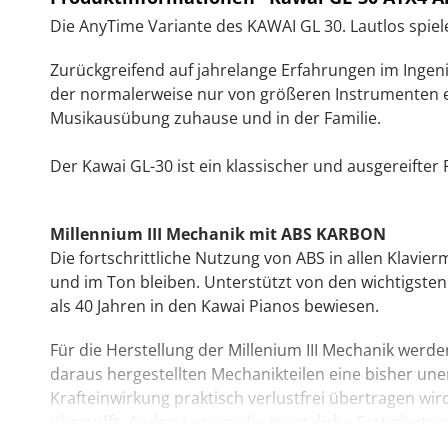
Die AnyTime Variante des KAWAI GL 30. Lautlos spielen
Zurückgreifend auf jahrelange Erfahrungen im Ingeni
der normalerweise nur von größeren Instrumenten erw
Musikausübung zuhause und in der Familie.
Der Kawai GL-30 ist ein klassischer und ausgereifter 
Millennium III Mechanik mit ABS KARBON
Die fortschrittliche Nutzung von ABS in allen Klavie
und im Ton bleiben. Unterstützt von den wichtigsten
als 40 Jahren in den Kawai Pianos bewiesen.
Für die Herstellung der Millenium III Mechanik werde
daraus hergestellten Mechanikteilen eine bisher unerr
Krafteinwirkung praktisch verlustfrei übertragen wird
übertrifft. Andersherum: die zusätzliche Festigkeit
gleichzeitig weniger Kraftaufwand mehr Entfaltungs-