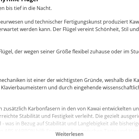
 bis tief in die Nacht.
eurwesen und technischer Fertigungskunst produziert Kawai 
artet werden kann. Der Flügel vereint Schönheit, Stil und
Flügel, der wegen seiner Größe flexibel zuhause oder im Stud
rmechaniken ist einer der wichtigsten Gründe, weshalb die K
 Klavierbaumeistern und durch eingehende wissenschaftliche
n zusätzlich Karbonfasern in den von Kawai entwickelten und
eichte Stabilität und Festigkeit verleiht. Die gezielt ausge
 - was in Bezug auf Stabilität und Langlebigkeit alle bisher
 von ABS KARBON hilft Energieverlust zwischen Taste und Ha
Weiterlesen
 und Kontrollmöglichkeiten.