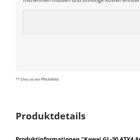
mitnehmen müssen und unnötige Kosten entste
** Dies ist ein Pflichtfeld.
Produktdetails
Produktinformationen "Kawai GL-30 ATX4 A